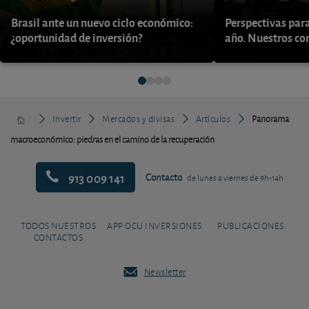
Brasil ante un nuevo ciclo económico:
Perspectivas par
¿oportunidad de inversión?
año. Nuestros con
Invertir
Mercados y divisas
Artículos
Panorama
macroeconómico: piedras en el camino de la recuperación
913 009 141
Contacto
de lunes a viernes de 9h-14h
TODOS NUESTROS
APP OCU INVERSIONES
PUBLICACIONES
CONTACTOS
Newsletter