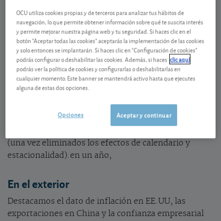
España: la industria decepciona
OCU utiliza cookies propias y de terceros para analizar tus hábitos de
En nuestro país, el repunte de las infecciones por
navegación, lo que permite obtener información sobre qué te suscita interés
y permite mejorar nuestra página web y tu seguridad. Si haces clic en el
Covid y la aparición de la variante Ómicron han
botón "Aceptar todas las cookies" aceptarás la implementación de las cookies
hecho mella en la moral de los españoles. En
y solo entonces se implantarán. Si haces clic en "Configuración de cookies"
noviembre, la
confianza de los consumidores
cayó
podrás configurar o deshabilitar las cookies. Además, si haces
clic aquí
podrás ver la política de cookies y configurarlas o deshabilitarlas en
bruscamente hasta situarse en su nivel más bajo
cualquier momento. Este banner se mantendrá activo hasta que ejecutes
desde abril pasado. La
producción industrial
volvió a
alguna de estas dos opciones.
decepcionar en octubre con una caída del 0,4%
respecto al mes anterior. En el tercer trimestre del
Opciones
Aceptar y continuar
año
los costes laborales
descendieron ligeramente
respecto al trimestre anterior, en concreto un -0,1%
(una vez eliminados los efectos de calendario y
estacionalidad).en un año,
En el exterior
Destacamos el dato de inflación en EE.UU, las
exportaciones en China y la confianza empresarial