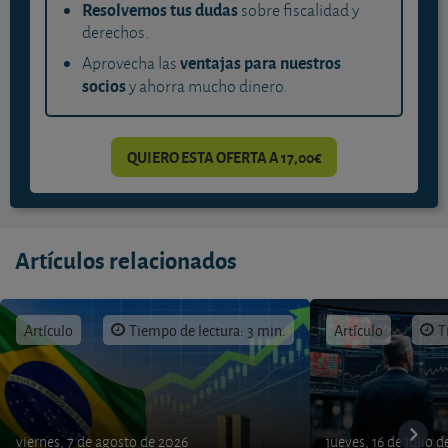
Resolvemos tus dudas
sobre fiscalidad y
derechos.
ventajas para nuestros
Aprovecha las
socios
y ahorra mucho dinero.
QUIERO ESTA OFERTA A 17,00€
Artículos relacionados
Artículo
Tiempo de lectura: 3 min.
Artículo
T
viernes, 7 de agosto de 2026
jueves, 16 de julio 