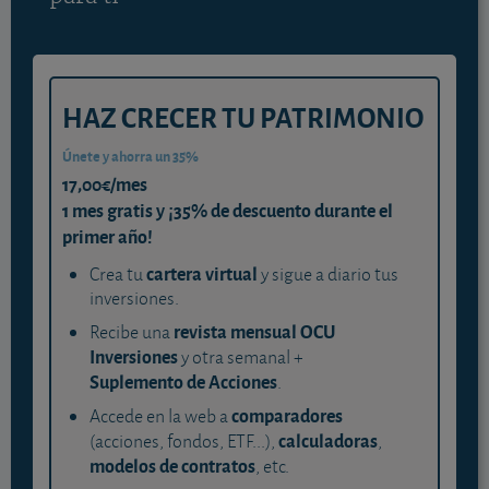
HAZ CRECER TU PATRIMONIO
Únete y ahorra un 35%
17,00€/mes
1 mes gratis y ¡35% de descuento durante el
primer año!
cartera virtual
Crea tu
y sigue a diario tus
inversiones.
revista mensual OCU
Recibe una
Inversiones
y otra semanal +
Suplemento de Acciones
.
comparadores
Accede en la web a
calculadoras
(acciones, fondos, ETF...),
,
modelos de contratos
, etc.