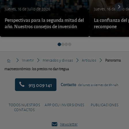
jueves, 16 de julio de 2026
jueves, 16 de julio 
Perspectivas para la segunda mitad del
La confianza del
año. Nuestros consejos de inversión
recompone
Invertir
Mercados y divisas
Artículos
Panorama
macroeconómico: los precios no dan tregua
913 009 141
Contacto
de lunes a viernes de 9h-14h
TODOS NUESTROS
APP OCU INVERSIONES
PUBLICACIONES
CONTACTOS
Newsletter