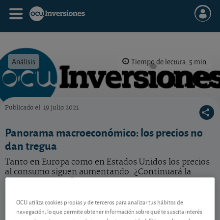
Análisis
Tiempo de lectura: 5 min.
Publicado el
19 julio 2021
OCU Inversiones
Panorama macroeconómico: los precios no
dan tregua
Tanto en Europa como en Estados Unidos los precios
al consumo siguen aumentando. ¿Continuará la
tendencia alcista?
OCU utiliza cookies propias y de terceros para analizar tus hábitos de
En nuestro país la inflación no da tregua, poniendo
navegación, lo que permite obtener información sobre qué te suscita interés