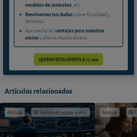
modelos de contratos
, etc.
Resolvemos tus dudas
sobre fiscalidad y
derechos.
ventajas para nuestros
Aprovecha las
socios
y ahorra mucho dinero.
QUIERO ESTA OFERTA A 17,00€
Artículos relacionados
Artículo
Tiempo de lectura: 9 min.
Artículo
T