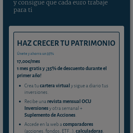
y consigue que cada euro trabaje
para ti
HAZ CRECER TU PATRIMONIO
Únete y ahorra un 35%
17,00€/mes
1 mes gratis y ¡35% de descuento durante el
primer año!
cartera virtual
Crea tu
y sigue a diario tus
inversiones.
revista mensual OCU
Recibe una
Inversiones
y otra semanal +
Suplemento de Acciones
.
comparadores
Accede en la web a
calculadoras
(acciones, fondos, ETF...),
,