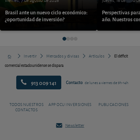
viernes, 7 de agosto de 2026
jueves, 16 de julio 
Brasil ante un nuevo ciclo económico:
Perspectivas par
¿oportunidad de inversión?
año. Nuestros con
Invertir
Mercados y divisas
Artículos
El déficit
comercial estadounidense se dispara
913 009 141
Contacto
de lunes a viernes de 9h-14h
TODOS NUESTROS
APP OCU INVERSIONES
PUBLICACIONES
CONTACTOS
Newsletter