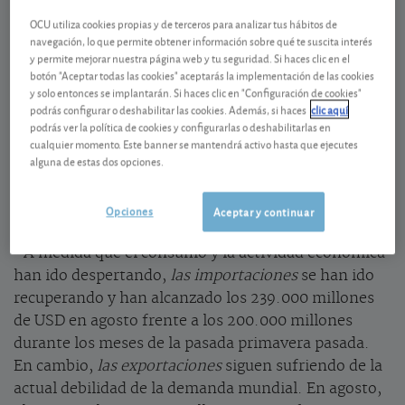
OCU utiliza cookies propias y de terceros para analizar tus hábitos de
El coronavirus infla el déficit
navegación, lo que permite obtener información sobre qué te suscita interés
y permite mejorar nuestra página web y tu seguridad. Si haces clic en el
En los Estados Unidos, el déficit comercial se disparó
botón "Aceptar todas las cookies" aceptarás la implementación de las cookies
y solo entonces se implantarán. Si haces clic en "Configuración de cookies"
en agosto hasta los 67.100 millones de dólares USD
podrás configurar o deshabilitar las cookies. Además, si haces
clic aquí
desde los 50.800 millones de hace doce meses. En
podrás ver la política de cookies y configurarlas o deshabilitarlas en
agosto, la economía de los EE.UU. registró su mayor
cualquier momento. Este banner se mantendrá activo hasta que ejecutes
alguna de estas dos opciones.
déficit comercial… ¡desde agosto de 2006! El
coronavirus ha inflado el déficit con un crecimiento
de las importaciones más rápido que el de las
Opciones
Aceptar y continuar
exportaciones.
• A medida que el consumo y la actividad económica
han ido despertando,
las importaciones
se han ido
recuperando y han alcanzado los 239.000 millones
de USD en agosto frente a los 200.000 millones
durante los meses de la pasada primavera pasada.
En cambio,
las exportaciones
siguen sufriendo de la
actual debilidad de la demanda mundial. En agosto,