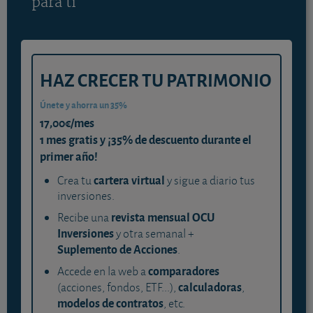
para ti
HAZ CRECER TU PATRIMONIO
Únete y ahorra un 35%
17,00€/mes
1 mes gratis y ¡35% de descuento durante el
primer año!
cartera virtual
Crea tu
y sigue a diario tus
inversiones.
revista mensual OCU
Recibe una
Inversiones
y otra semanal +
Suplemento de Acciones
.
comparadores
Accede en la web a
calculadoras
(acciones, fondos, ETF...),
,
modelos de contratos
, etc.