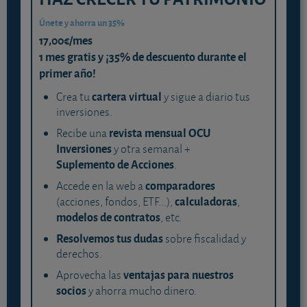
Únete y ahorra un 35%
17,00€/mes
1 mes gratis y ¡35% de descuento durante el
primer año!
cartera virtual
Crea tu
y sigue a diario tus
inversiones.
revista mensual OCU
Recibe una
Inversiones
y otra semanal +
Suplemento de Acciones
.
comparadores
Accede en la web a
calculadoras
(acciones, fondos, ETF...),
,
modelos de contratos
, etc.
Resolvemos tus dudas
sobre fiscalidad y
derechos.
ventajas para nuestros
Aprovecha las
socios
y ahorra mucho dinero.