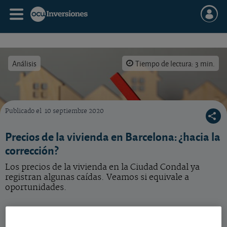
Análisis
Tiempo de lectura: 3 min.
Publicado el
10 septiembre 2020
Las cifras nos hacen pensar en una corrección de los precios de la vivienda.
Precios de la vivienda en Barcelona: ¿hacia la
corrección?
Los precios de la vivienda en la Ciudad Condal ya
registran algunas caídas. Veamos si equivale a
oportunidades.
Las estadísticas van por detrás