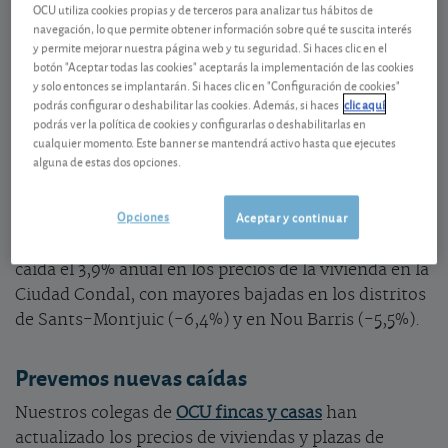
OCU utiliza cookies propias y de terceros para analizar tus hábitos de
Según el Índice de Precios de la Vivienda del INE, al
navegación, lo que permite obtener información sobre qué te suscita interés
término del segundo trimestre de 2020 el precio
y permite mejorar nuestra página web y tu seguridad. Si haces clic en el
botón "Aceptar todas las cookies" aceptarás la implementación de las cookies
medio mostró una subida anual del 2,1%, más
y solo entonces se implantarán. Si haces clic en "Configuración de cookies"
moderada que en anteriores trimestres. Por
podrás configurar o deshabilitar las cookies. Además, si haces
clic aquí
tipología, el incremento fue mayor para la vivienda
podrás ver la política de cookies y configurarlas o deshabilitarlas en
cualquier momento. Este banner se mantendrá activo hasta que ejecutes
nueva (4,2%) que para la usada (1,8%). En el caso de
alguna de estas dos opciones.
Cataluña la subida general anual del Índice fue del
2,3%, siendo la de la vivienda nueva del 7,2% y la de
Opciones
Aceptar y continuar
la usada igual a la media nacional. Pero a finales de
agosto los datos del portal idealista mostraban una
caída el 3,9% anual en los precios de la vivienda en la
Ciudad Condal, con mayores bajadas en los distritos
de Sants-Montjuic (-6,4%) y en Nou Barris (-5,5%).
Prevemos nuevas caídas
Nuestros colegas de
OCU f
incas y casas
han
actualizado los precios de viviendas y plazas de