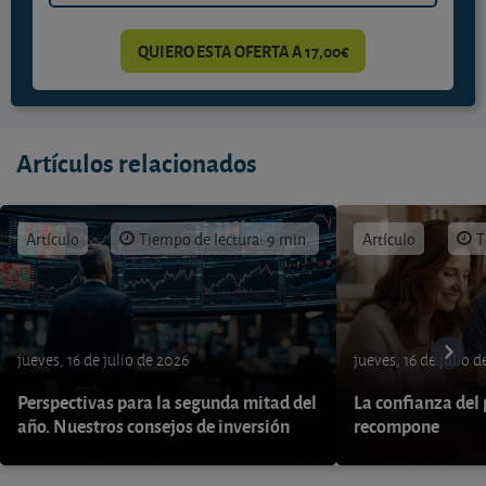
QUIERO ESTA OFERTA A 17,00€
Artículos relacionados
Artículo
Tiempo de lectura: 9 min.
Artículo
T
jueves, 16 de julio de 2026
jueves, 16 de julio 
Perspectivas para la segunda mitad del
La confianza del
año. Nuestros consejos de inversión
recompone