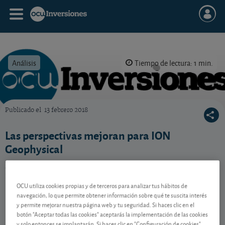
Análisis
Tiempo de lectura: 1 min.
Publicado el
13 febrero 2018
OCU Inversiones
Las perspectivas mejoran para ION
Geophysical
El especialista americano en estudios sísmicos
mantiene sin embargo una deuda muy elevada.
OCU utiliza cookies propias y de terceros para analizar tus hábitos de
navegación, lo que permite obtener información sobre qué te suscita interés
y permite mejorar nuestra página web y tu seguridad. Si haces clic en el
Contenido reservado a SOCIOS
botón "Aceptar todas las cookies" aceptarás la implementación de las cookies
y solo entonces se implantarán. Si haces clic en "Configuración de cookies"