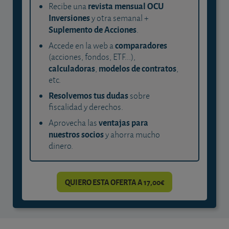
revista mensual OCU
Recibe una
Inversiones
y otra semanal +
Suplemento de Acciones
.
comparadores
Accede en la web a
(acciones, fondos, ETF...),
calculadoras
modelos de contratos
,
,
etc.
Resolvemos tus dudas
sobre
fiscalidad y derechos.
ventajas para
Aprovecha las
nuestros socios
y ahorra mucho
dinero.
QUIERO ESTA OFERTA A 17,00€