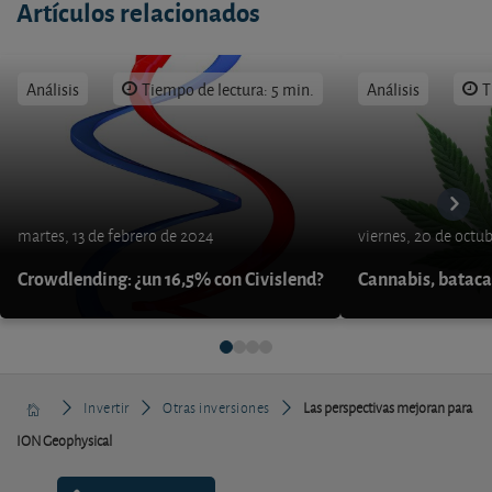
Artículos relacionados
Análisis
Tiempo de lectura: 5 min.
Análisis
T
martes, 13 de febrero de 2024
viernes, 20 de octu
Crowdlending: ¿un 16,5% con Civislend?
Cannabis, bataca
Invertir
Otras inversiones
Las perspectivas mejoran para
ION Geophysical