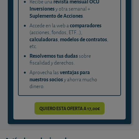
revista mensual OCU
Recibe una
Inversiones
y otra semanal +
Suplemento de Acciones
.
comparadores
Accede en la web a
(acciones, fondos, ETF...),
calculadoras
modelos de contratos
,
,
etc.
Resolvemos tus dudas
sobre
fiscalidad y derechos.
ventajas para
Aprovecha las
nuestros socios
y ahorra mucho
dinero.
QUIERO ESTA OFERTA A 17,00€