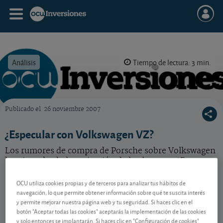
Análisis
Tiempo de lectura: 3 min.
Publicado el
26 noviembre 2007
OCU Inversiones
¿Especular con Volkswagen VZ?
Los rumores de compra de Porsche sobre Volkswagen
han impulsado la cotización de la alemana. ¿Buen
momento para aprovechar la ocasión y especular?
OCU utiliza cookies propias y de terceros para analizar tus hábitos de
navegación, lo que permite obtener información sobre qué te suscita interés
y permite mejorar nuestra página web y tu seguridad. Si haces clic en el
Contenido reservado a SOCIOS
botón "Aceptar todas las cookies" aceptarás la implementación de las cookies
y solo entonces se implantarán. Si haces clic en "Configuración de cookies"