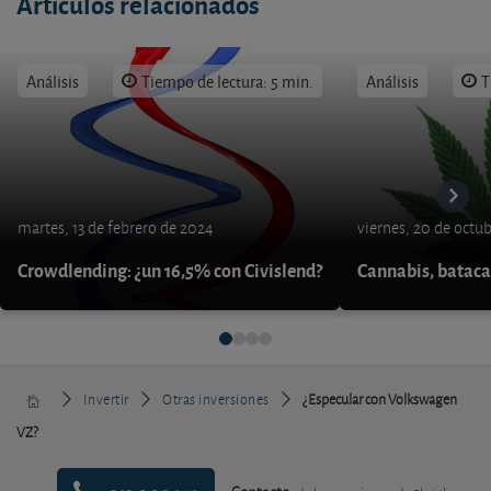
Artículos relacionados
Análisis
Tiempo de lectura: 5 min.
Análisis
T
martes, 13 de febrero de 2024
viernes, 20 de octu
Crowdlending: ¿un 16,5% con Civislend?
Cannabis, bataca
Invertir
Otras inversiones
¿Especular con Volkswagen
VZ?