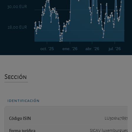
30,00 EUR
28,00 EUR
oct. '25
ene. '26
abr. '26
jul. '26
Sección
identificación
Código ISIN
LU3061478973
Forma jurídica
SICAV luxemburguesa