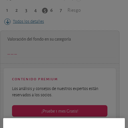
1
2
3
4
6
7
5
Riesgo
Todos los detalles
Valoración del fondo en su categoría
contenido premium
Los análisis y consejos de nuestros expertos están
reservados a los socios.
¡Pruebe 1 mes Gratis!