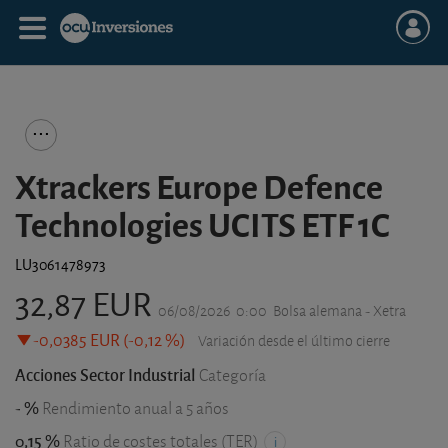
Xtrackers Europe Defence
Technologies UCITS ETF 1C
LU3061478973
32,87 EUR
06/08/2026
0:00
Bolsa alemana - Xetra
-0,0385 EUR (-0,12 %)
Variación desde el último cierre
Acciones Sector Industrial
Categoría
- %
Rendimiento anual a 5 años
0,15 %
Ratio de costes totales (TER)