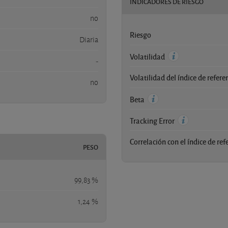
INDICADORES DE RIESGO
no
Riesgo
Diaria
Volatilidad
-
Volatilidad del índice de refere
no
Beta
Tracking Error
Correlación con el índice de ref
PESO
99,83 %
1,24 %