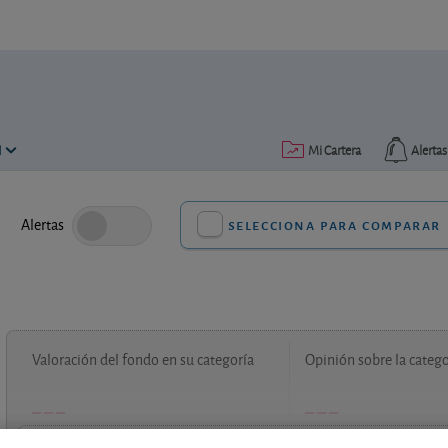
N
Mi Cartera
Alertas
Alertas
selecciona para comparar
Valoración del fondo en su categoría
Opinión sobre la catego