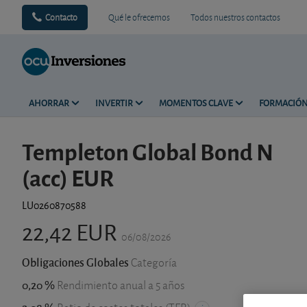
Contacto
Qué le ofrecemos
Todos nuestros contactos
AHORRAR
INVERTIR
MOMENTOS CLAVE
FORMACIÓ
Templeton Global Bond N
(acc) EUR
LU0260870588
22,42 EUR
06/08/2026
Obligaciones Globales
Categoría
0,20 %
Rendimiento anual a 5 años