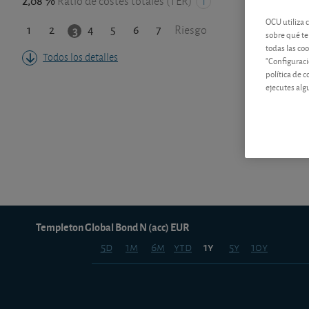
2,08 %
Ratio de costes totales (TER)
OCU utiliza 
1
2
4
5
6
7
3
Riesgo
sobre qué te
todas las co
Todos los detalles
"Configuraci
política de 
ejecutes alg
Templeton Global Bond N (acc) EUR
5d
1m
6m
ytd
5y
10y
1y