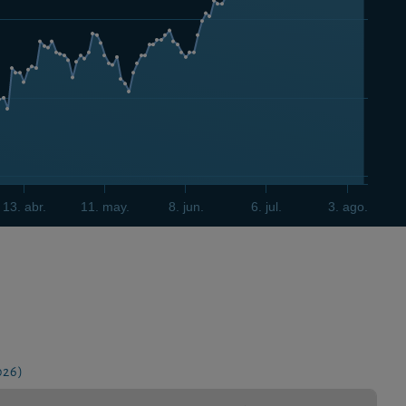
13. abr.
11. may.
8. jun.
6. jul.
3. ago.
026)