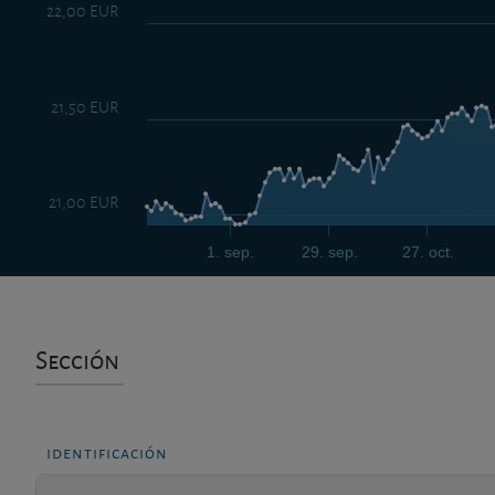
22,00 EUR
21,50 EUR
21,00 EUR
1. sep.
29. sep.
27. oct.
Sección
identificación