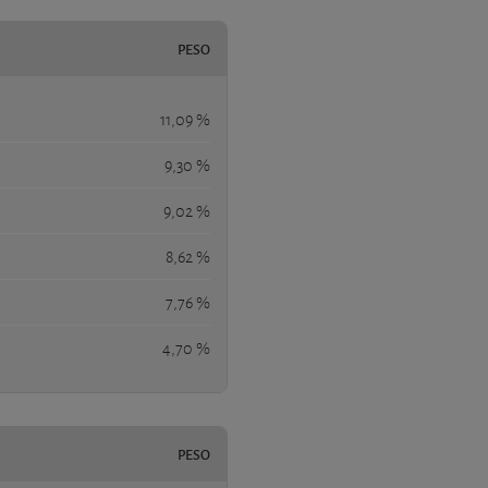
PESO
11,09 %
9,30 %
9,02 %
8,62 %
7,76 %
4,70 %
PESO