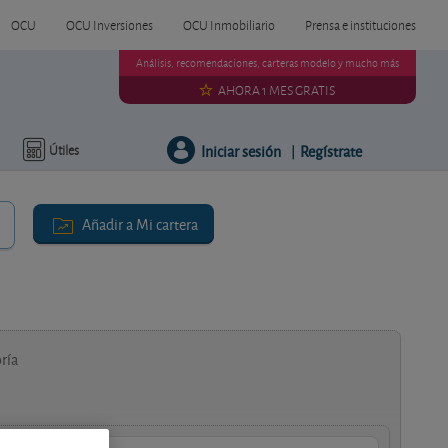
OCU
OCU Inversiones
OCU Inmobiliario
Prensa e instituciones
Análisis, recomendaciones, carteras modelo y mucho más
AHORA 1 MES GRATIS
Iniciar sesión
Regístrate
Útiles
|
Añadir a Mi cartera
ría