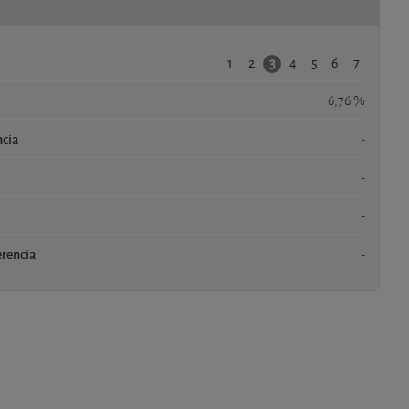
1
2
4
5
6
7
3
6,76 %
ncia
-
-
-
erencia
-