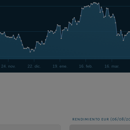
24. nov.
22. dic.
19. ene.
16. feb.
16. mar.
rendimiento eur (06/08/2