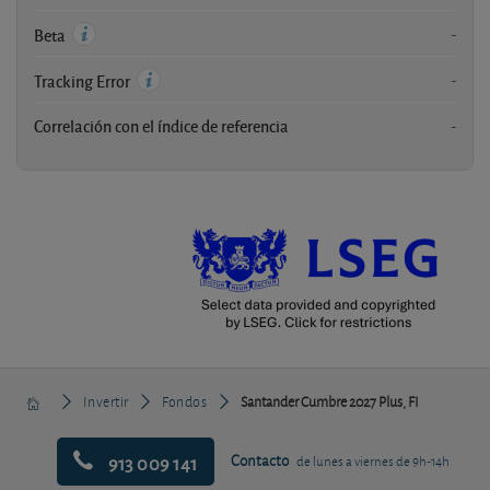
-
Beta
-
Tracking Error
Correlación con el índice de referencia
-
Invertir
Fondos
Santander Cumbre 2027 Plus, FI
913 009 141
Contacto
de lunes a viernes de 9h-14h