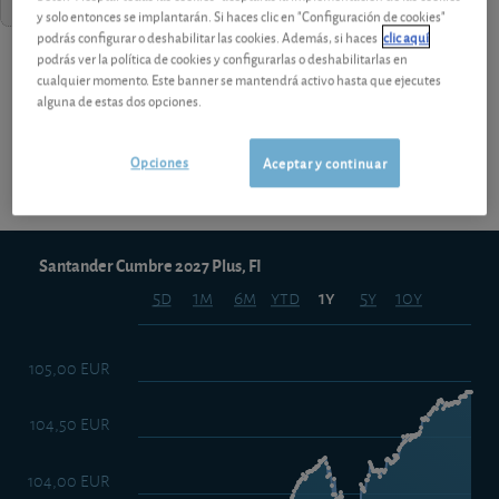
y solo entonces se implantarán. Si haces clic en "Configuración de cookies"
podrás configurar o deshabilitar las cookies. Además, si haces
clic aquí
podrás ver la política de cookies y configurarlas o deshabilitarlas en
¡Pruebe 1 mes Gratis!
Los análisis y consejos de nuestros
cualquier momento. Este banner se mantendrá activo hasta que ejecutes
alguna de estas dos opciones.
expertos están reservados a los socios.
Opciones
Aceptar y continuar
Santander Cumbre 2027 Plus, FI
5d
1m
6m
ytd
5y
10y
1y
105,00 EUR
104,50 EUR
104,00 EUR