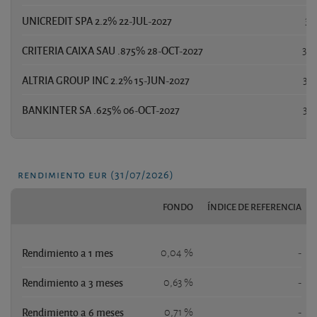
UNICREDIT SPA 2.2% 22-JUL-2027
3,
CRITERIA CAIXA SAU .875% 28-OCT-2027
3,5
ALTRIA GROUP INC 2.2% 15-JUN-2027
3,
BANKINTER SA .625% 06-OCT-2027
3,
rendimiento eur (31/07/2026)
FONDO
ÍNDICE DE REFERENCIA
Rendimiento a 1 mes
0,04 %
-
Rendimiento a 3 meses
0,63 %
-
Rendimiento a 6 meses
0,71 %
-