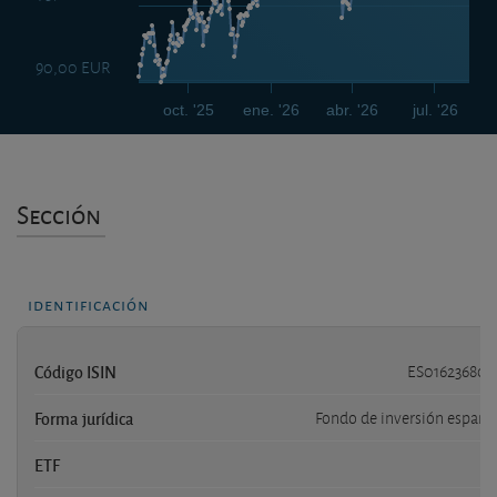
90,00 EUR
oct. '25
ene. '26
abr. '26
jul. '26
Sección
identificación
Código ISIN
ES016236801
Forma jurídica
Fondo de inversión españo
ETF
n