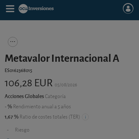
Metavalor Internacional A
ES0162368015
106,28 EUR
05/08/2026
Acciones Globales
Categoría
- %
Rendimiento anual a 5 años
1,67 %
Ratio de costes totales (TER)
-
Riesgo