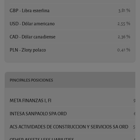
GBP - Libra esterlina
3,81 %
USD - Dólar americano
2,55 %
CAD - Dólar canadiense
2,36 %
PLN - Zloty polaco
0,41 %
PINCIPALES POSICIONES
P
META FINANZAS I, FI
9,3
INTESA SANPAOLO SPA ORD
6,
ACS ACTIVIDADES DE CONSTRUCCION Y SERVICIOS SA ORD
5,9
OTHER ASSETS LESS LIABILITIES
5,