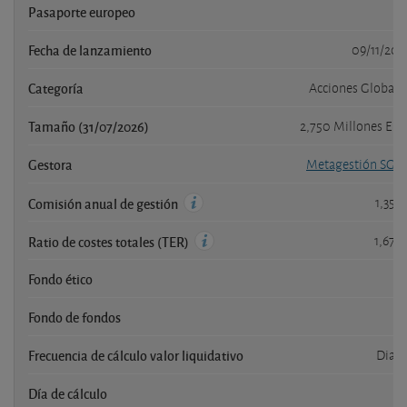
Pasaporte europeo
s
Fecha de lanzamiento
09/11/201
Categoría
Acciones Globale
Tamaño (31/07/2026)
2,750 Millones EU
Gestora
Metagestión SGII
1,35 
Comisión anual de gestión
1,67 
Ratio de costes totales (TER)
Fondo ético
n
Fondo de fondos
n
Frecuencia de cálculo valor liquidativo
Diari
Día de cálculo