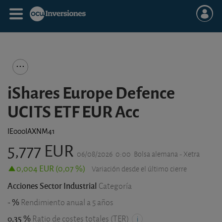
iShares Europe Defence
UCITS ETF EUR Acc
IE000IAXNM41
5,777 EUR
06/08/2026
0:00
Bolsa alemana - Xetra
0,004 EUR (0,07 %)
Variación desde el último cierre
Acciones Sector Industrial
Categoría
- %
Rendimiento anual a 5 años
0,35 %
Ratio de costes totales (TER)