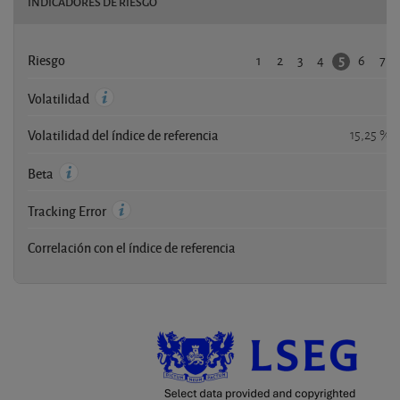
INDICADORES DE RIESGO
1
2
3
4
6
7
5
Riesgo
-
Volatilidad
Volatilidad del índice de referencia
15,25 %
-
Beta
-
Tracking Error
Correlación con el índice de referencia
-