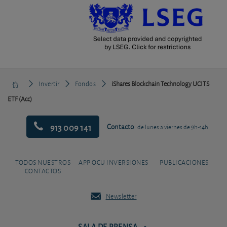
Invertir
Fondos
iShares Blockchain Technology UCITS
ETF (Acc)
913 009 141
Contacto
de lunes a viernes de 9h-14h
TODOS NUESTROS
APP OCU INVERSIONES
PUBLICACIONES
CONTACTOS
Newsletter
SALA DE PRENSA