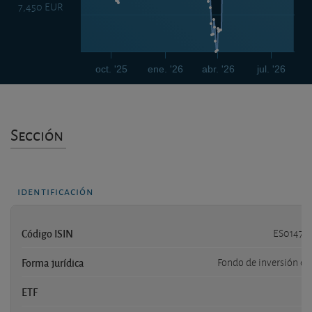
7,450 EUR
oct. '25
ene. '26
abr. '26
jul. '26
Sección
identificación
Código ISIN
ES01471
Forma jurídica
Fondo de inversión es
ETF