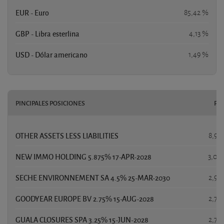
EUR - Euro
85,42 %
GBP - Libra esterlina
4,13 %
USD - Dólar americano
1,49 %
PINCIPALES POSICIONES
PE
OTHER ASSETS LESS LIABILITIES
8,95
NEW IMMO HOLDING 5.875% 17-APR-2028
3,02
SECHE ENVIRONNEMENT SA 4.5% 25-MAR-2030
2,99
GOODYEAR EUROPE BV 2.75% 15-AUG-2028
2,75
GUALA CLOSURES SPA 3.25% 15-JUN-2028
2,75