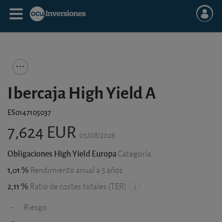
Ibercaja High Yield A
ES0147105037
7,624 EUR
05/08/2026
Obligaciones High Yield Europa
Categoría
1,01 %
Rendimiento anual a 5 años
2,11 %
Ratio de costes totales (TER)
-
Riesgo