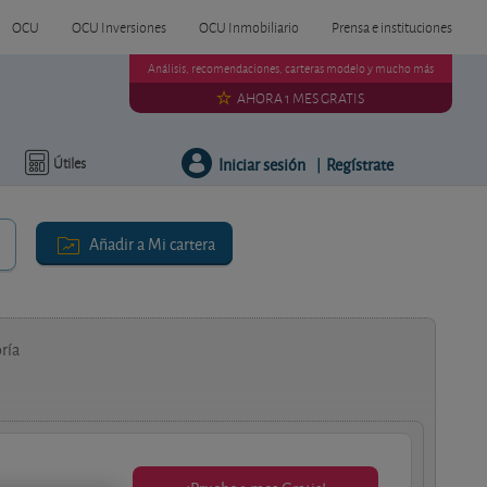
OCU
OCU Inversiones
OCU Inmobiliario
Prensa e instituciones
Análisis, recomendaciones, carteras modelo y mucho más
AHORA 1 MES GRATIS
Iniciar sesión
Regístrate
Útiles
|
Añadir a Mi cartera
ría