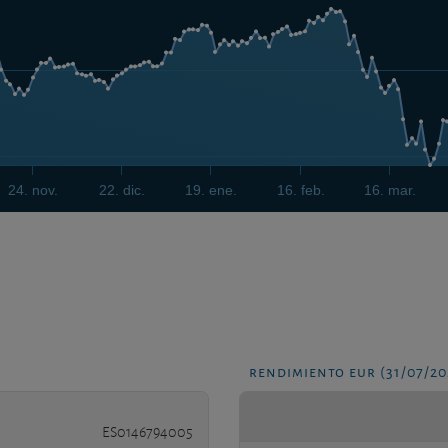
24. nov.
22. dic.
19. ene.
16. feb.
16. mar.
rendimiento eur (31/07/20
ES0146794005