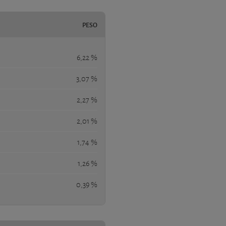
PESO
6,22 %
3,07 %
2,27 %
2,01 %
1,74 %
1,26 %
0,39 %