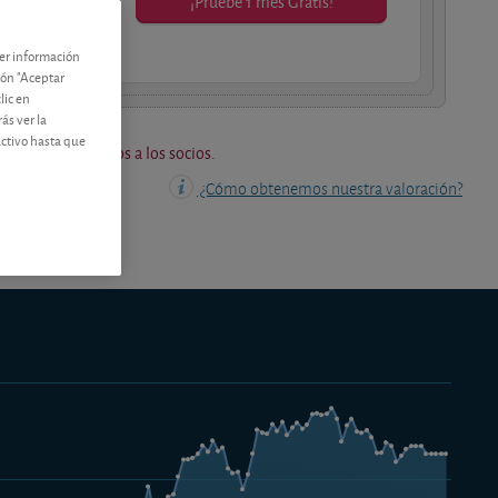
¡Pruebe 1 mes Gratis!
os socios.
ner información
tón "Aceptar
lic en
ás ver la
activo hasta que
os están reservados a los socios.
¿Cómo obtenemos nuestra valoración?