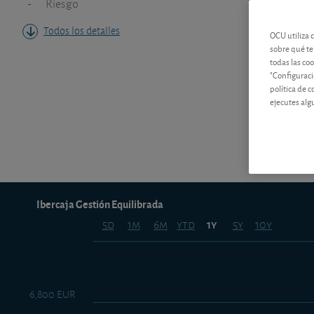
-
Riesgo
Todos los detalles
OCU utiliza 
sobre qué te
todas las co
"Configuraci
política de 
ejecutes alg
Ibercaja Gestión Equilibrada
5d
1m
6m
ytd
5y
10y
1y
6,800 EUR