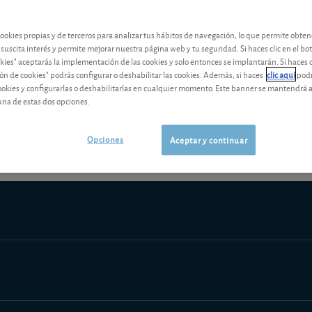
Los análisis y consejos de nuestros expertos están reservados a l
cookies propias y de terceros para analizar tus hábitos de navegación, lo que permite obte
 suscita interés y permite mejorar nuestra página web y tu seguridad. Si haces clic en el bo
okies" aceptarás la implementación de las cookies y solo entonces se implantarán. Si haces c
ón de cookies" podrás configurar o deshabilitar las cookies. Además, si haces
clic aquí
podr
cookies y configurarlas o deshabilitarlas en cualquier momento. Este banner se mantendrá 
¡Pruebe 1 mes Gratis!
Los análisis y consejos de nuestros expert
una de estas dos opciones.
Opciones
Aceptar y continuar