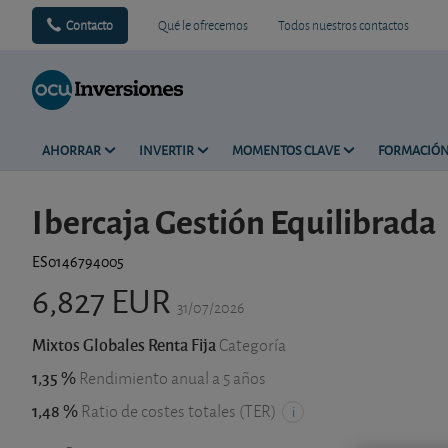
Contacto
Qué le ofrecemos
Todos nuestros contactos
AHORRAR
INVERTIR
MOMENTOS CLAVE
FORMACIÓ
Ibercaja Gestión Equilibrada
ES0146794005
6,827 EUR
31/07/2026
Mixtos Globales Renta Fija
Categoría
1,35 %
Rendimiento anual a 5 años
1,48 %
Ratio de costes totales (TER)