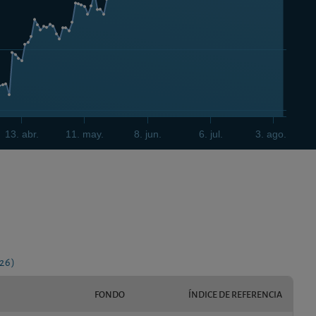
13. abr.
11. may.
8. jun.
6. jul.
3. ago.
26)
FONDO
ÍNDICE DE REFERENCIA