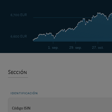
6,700 EUR
6,600 EUR
1. sep.
29. sep.
27. oct.
Sección
identificación
Código ISIN