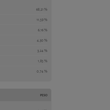
68,21 %
11,59 %
6,16 %
4,30 %
3,24 %
1,85 %
0,74 %
PESO