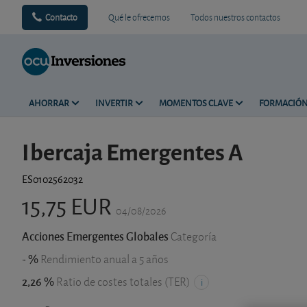
Contacto
Qué le ofrecemos
Todos nuestros contactos
AHORRAR
INVERTIR
MOMENTOS CLAVE
FORMACIÓ
Ibercaja Emergentes A
ES0102562032
15,75 EUR
04/08/2026
Acciones Emergentes Globales
Categoría
- %
Rendimiento anual a 5 años
2,26 %
Ratio de costes totales (TER)