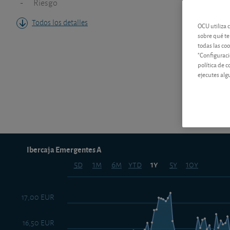
-
Riesgo
Todos los detalles
OCU utiliza 
sobre qué te
todas las co
"Configuraci
política de 
ejecutes alg
Ibercaja Emergentes A
5d
1m
6m
ytd
5y
10y
1y
17,00 EUR
16,50 EUR