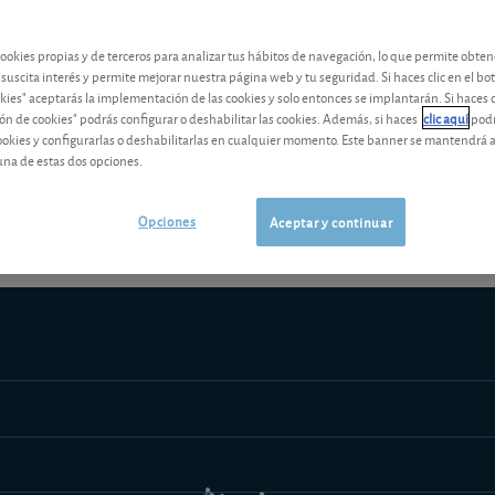
Los análisis y consejos de nuestros expertos están reservados a l
cookies propias y de terceros para analizar tus hábitos de navegación, lo que permite obte
 suscita interés y permite mejorar nuestra página web y tu seguridad. Si haces clic en el bo
okies" aceptarás la implementación de las cookies y solo entonces se implantarán. Si haces c
ón de cookies" podrás configurar o deshabilitar las cookies. Además, si haces
clic aquí
podr
cookies y configurarlas o deshabilitarlas en cualquier momento. Este banner se mantendrá 
¡Pruebe 1 mes Gratis!
Los análisis y consejos de nuestros expert
una de estas dos opciones.
Opciones
Aceptar y continuar