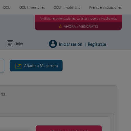
OCU
OCU Inversiones
OCU Inmobiliario
Prensa e instituciones
Análisis, recomendaciones, carteras modelo y mucho más
AHORA 1 MES GRATIS
Iniciar sesión
Regístrate
Útiles
|
Añadir a Mi cartera
ría