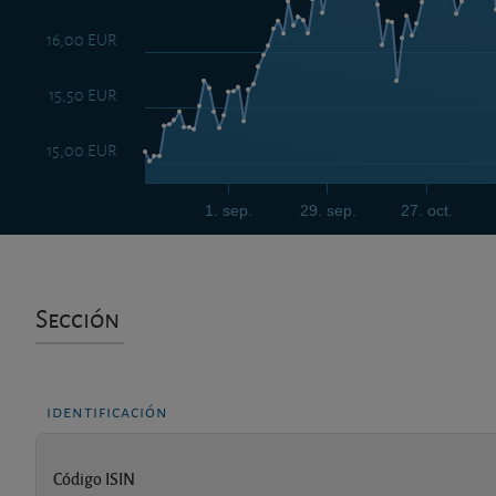
16,00 EUR
15,50 EUR
15,00 EUR
1. sep.
29. sep.
27. oct.
Sección
identificación
Código ISIN