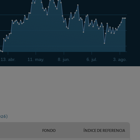
13. abr.
11. may.
8. jun.
6. jul.
3. ago.
026)
FONDO
ÍNDICE DE REFERENCIA