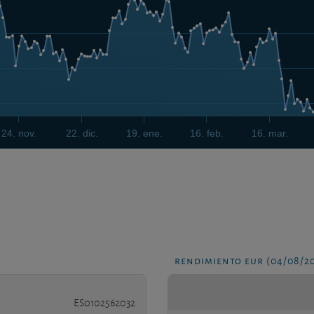
24. nov.
22. dic.
19. ene.
16. feb.
16. mar.
rendimiento eur (04/08/2
ES0102562032