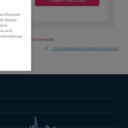
¡Pruebe 1 mes Gratis!
os socios.
ner información
tón "Aceptar
lic en
ás ver la
activo hasta que
os están reservados a los socios.
¿Cómo obtenemos nuestra valoración?