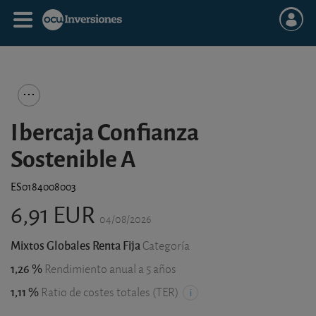
Ibercaja Confianza
Sostenible A
ES0184008003
6,91 EUR
04/08/2026
Mixtos Globales Renta Fija
Categoría
1,26 %
Rendimiento anual a 5 años
1,11 %
Ratio de costes totales (TER)