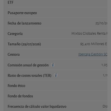
ETF
n
Pasaporte europeo
s
Fecha de lanzamiento
25/10/201
Categoría
Mixtos Globales Renta Fij
Tamaño (29/07/2026)
95,410 Millones EU
Gestora
Ibercaja Gestión SGII
1,05 
Comisión anual de gestión
1,11 
Ratio de costes totales (TER)
Fondo ético
s
Fondo de fondos
n
Frecuencia de cálculo valor liquidativo
Diari