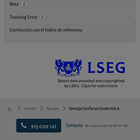
-
Beta
-
Tracking Error
Correlación con el índice de referencia
-
Invertir
Fondos
Ibercaja Confianza Sostenible A
913 009 141
Contacto
de lunes a viernes de 9h-14h