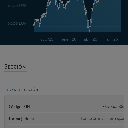
6,700 EUR
6,600 EUR
oct. '25
ene. '26
abr. '26
jul. '26
Sección
identificación
Código ISIN
ES018400800
Forma jurídica
Fondo de inversión españo