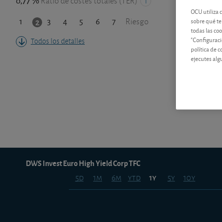
0,77 %
Ratio de costes totales (TER)
OCU utiliza 
1
3
4
5
6
7
2
sobre qué te
Riesgo
todas las co
"Configuraci
Todos los detalles
política de 
ejecutes alg
DWS Invest Euro High Yield Corp TFC
5d
1m
6m
ytd
5y
10y
1y