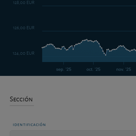
128,00 EUR
126,00 EUR
124,00 EUR
sep. '25
oct. '25
nov. '25
Sección
identificación