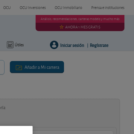
OCU
OCU Inversiones
OCU Inmobiliario
Prensa e instituciones
Análisis, recomendaciones, carteras modelo y mucho más
AHORA 1 MES GRATIS
Iniciar sesión
Regístrate
Útiles
|
Añadir a Mi cartera
ría