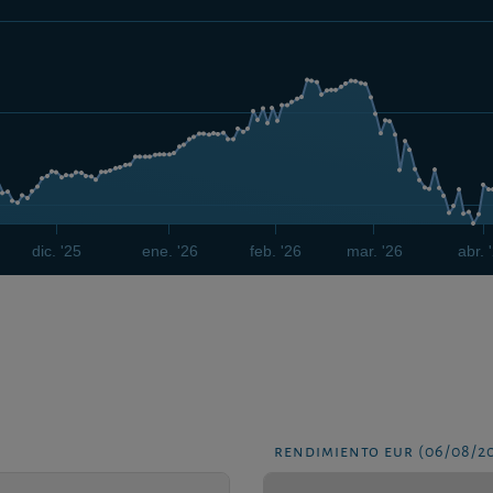
dic. '25
ene. '26
feb. '26
mar. '26
abr. 
rendimiento eur (06/08/2