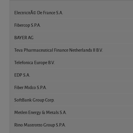
ElectricitÃ© De France S.A.
Fibercop S.P.A.
BAYER AG
Teva Pharmaceutical Finance Netherlands II B.V.
Telefonica Europe B.V.
EDP S.A.
Fiber Midco S.P.A.
SoftBank Group Corp.
Metlen Energy & Metals S.A.
Rino Mastrotto Group S.P.A.