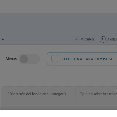
N
Mi Cartera
Alertas
Alertas
selecciona para comparar
Valoración del fondo en su categoría
Opinión sobre la catego