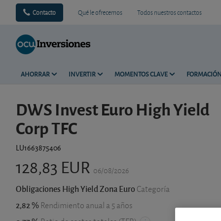
Contacto
Qué le ofrecemos
Todos nuestros contactos
AHORRAR
INVERTIR
MOMENTOS CLAVE
FORMACIÓ
DWS Invest Euro High Yield
Corp TFC
LU1663875406
128,83 EUR
06/08/2026
Obligaciones High Yield Zona Euro
Categoría
2,82 %
Rendimiento anual a 5 años