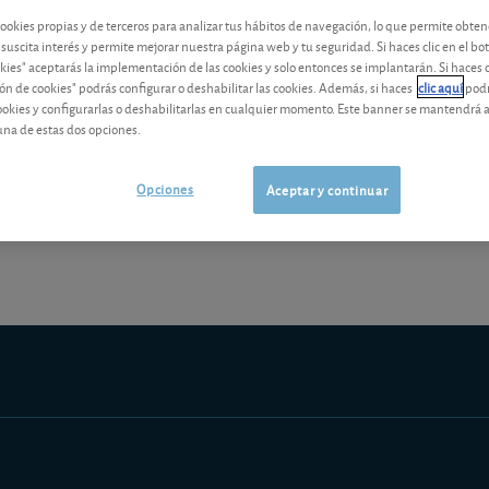
cookies propias y de terceros para analizar tus hábitos de navegación, lo que permite obte
contenido premium
 suscita interés y permite mejorar nuestra página web y tu seguridad. Si haces clic en el bo
okies" aceptarás la implementación de las cookies y solo entonces se implantarán. Si haces c
Los análisis y consejos de nuestros expertos están reservados a l
ón de cookies" podrás configurar o deshabilitar las cookies. Además, si haces
clic aquí
podr
cookies y configurarlas o deshabilitarlas en cualquier momento. Este banner se mantendrá 
una de estas dos opciones.
Opciones
¡Pruebe 1 mes Gratis!
Los análisis y consejos de nuestros expert
Aceptar y continuar