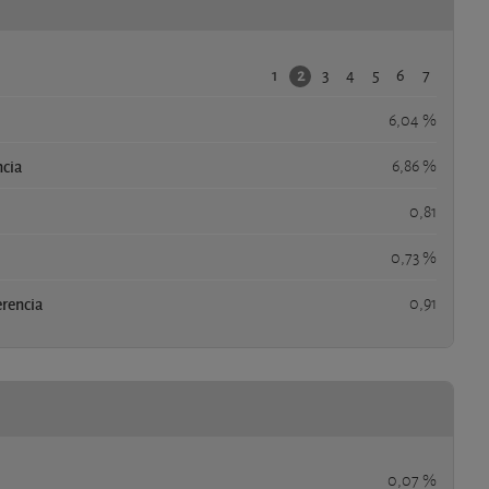
1
3
4
5
6
7
2
6,04 %
ncia
6,86 %
0,81
0,73 %
erencia
0,91
0,07 %