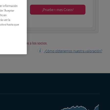
ner información
¡Pruebe 1 mes Gratis!
tón "Aceptar
lic en
os socios.
ás ver la
activo hasta que
os están reservados a los socios.
¿Cómo obtenemos nuestra valoración?