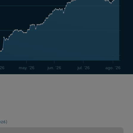
'26
may. '26
jun. '26
jul. '26
ago. '26
026)