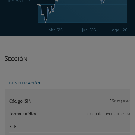
100,00 EUR
abr. '26
jun. '26
ago. '26
Sección
identificación
Código ISIN
ES012410100
Forma jurídica
Fondo de inversión españo
ETF
n