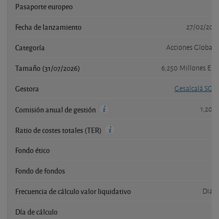
Pasaporte europeo
s
Fecha de lanzamiento
27/02/202
Categoría
Acciones Globale
Tamaño (31/07/2026)
6,250 Millones EU
Gestora
Gesalcalá SGII
1,20 
Comisión anual de gestión
Ratio de costes totales (TER)
Fondo ético
n
Fondo de fondos
n
Frecuencia de cálculo valor liquidativo
Diari
Día de cálculo