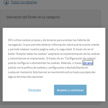
Todos los detalles
Valoración del fondo en su categoría
OCU utiliza cookies propias y de terceros para analizar tus hábitos de
navegación, lo que permite obtener información sobre qué te suscita interés
y permite mejorar nuestra página web y tu seguridad. Si haces clic en el
contenido premium
botón "Aceptar todas las cookies" aceptarás la implementación de las cookies
y solo entonces se implantarán. Si haces clic en "Configuración de cookies"
Los análisis y consejos de nuestros expertos están
podrás configurar o deshabilitar las cookies. Además, si haces
clic aquí
reservados a los socios.
podrás ver la política de cookies y configurarlas o deshabilitarlas en
cualquier momento. Este banner se mantendrá activo hasta que ejecutes
alguna de estas dos opciones.
¡Pruebe 1 mes Gratis!
Opciones
Aceptar y continuar