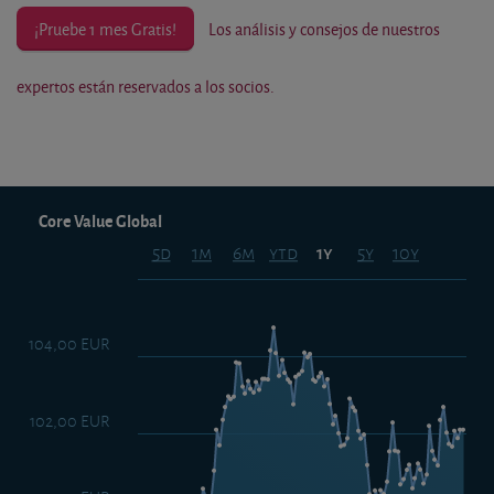
¡Pruebe 1 mes Gratis!
Los análisis y consejos de nuestros
expertos están reservados a los socios.
Core Value Global
5d
1m
6m
ytd
5y
10y
1y
104,00 EUR
102,00 EUR