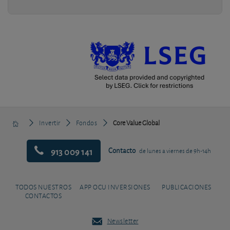
Invertir
Fondos
Core Value Global
913 009 141
Contacto
de lunes a viernes de 9h-14h
TODOS NUESTROS
APP OCU INVERSIONES
PUBLICACIONES
CONTACTOS
Newsletter