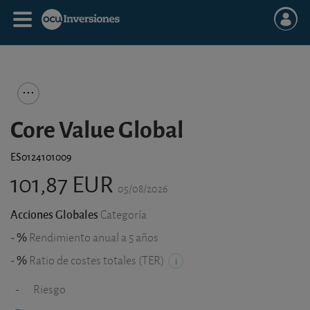
Core Value Global
ES0124101009
101,87 EUR
05/08/2026
Acciones Globales
Categoría
- %
Rendimiento anual a 5 años
- %
Ratio de costes totales (TER)
-
Riesgo