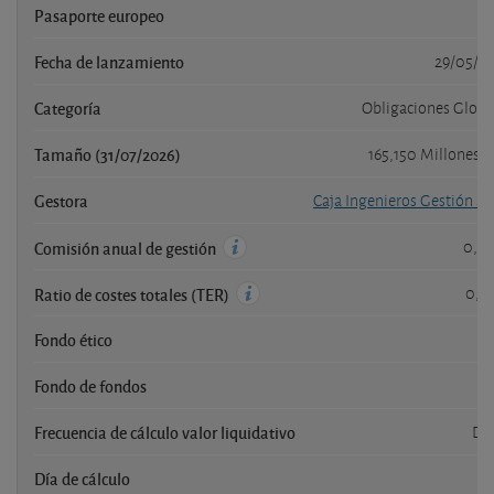
Pasaporte europeo
Fecha de lanzamiento
29/05/2
Categoría
Obligaciones Globa
Tamaño (31/07/2026)
165,150 Millones 
Gestora
Caja Ingenieros Gestión SG
0,9
Comisión anual de gestión
0,9
Ratio de costes totales (TER)
Fondo ético
Fondo de fondos
Frecuencia de cálculo valor liquidativo
Dia
Día de cálculo