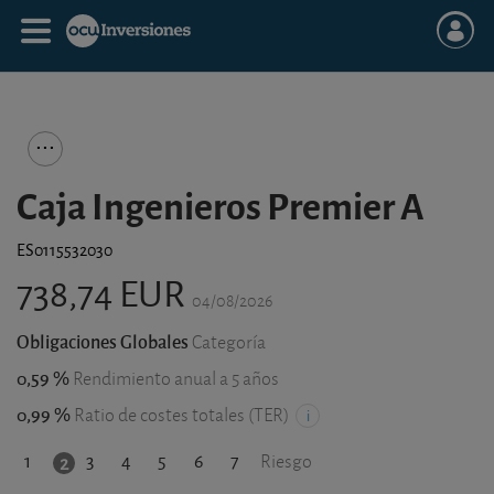
Caja Ingenieros Premier A
ES0115532030
738,74 EUR
04/08/2026
Obligaciones Globales
Categoría
0,59 %
Rendimiento anual a 5 años
0,99 %
Ratio de costes totales (TER)
1
3
4
5
6
7
2
Riesgo