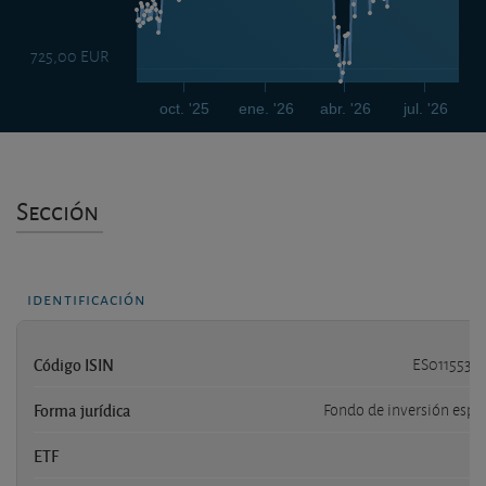
725,00 EUR
oct. '25
ene. '26
abr. '26
jul. '26
Sección
identificación
Código ISIN
ES0115532
Forma jurídica
Fondo de inversión espa
ETF