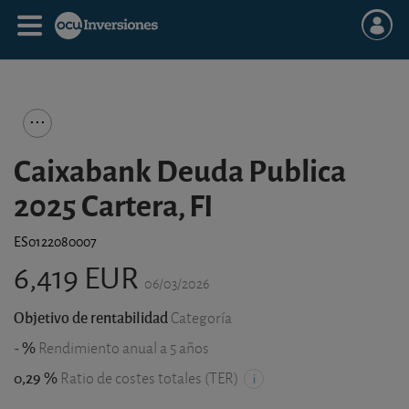
Caixabank Deuda Publica
2025 Cartera, FI
ES0122080007
6,419 EUR
06/03/2026
Objetivo de rentabilidad
Categoría
- %
Rendimiento anual a 5 años
0,29 %
Ratio de costes totales (TER)