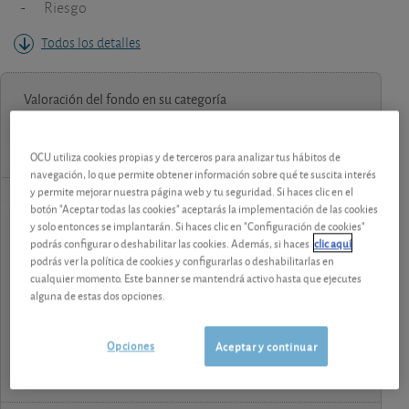
-
Riesgo
Todos los detalles
Valoración del fondo en su categoría
OCU utiliza cookies propias y de terceros para analizar tus hábitos de
navegación, lo que permite obtener información sobre qué te suscita interés
y permite mejorar nuestra página web y tu seguridad. Si haces clic en el
botón "Aceptar todas las cookies" aceptarás la implementación de las cookies
contenido premium
y solo entonces se implantarán. Si haces clic en "Configuración de cookies"
podrás configurar o deshabilitar las cookies. Además, si haces
clic aquí
Los análisis y consejos de nuestros expertos están
podrás ver la política de cookies y configurarlas o deshabilitarlas en
reservados a los socios.
cualquier momento. Este banner se mantendrá activo hasta que ejecutes
alguna de estas dos opciones.
¡Pruebe 1 mes Gratis!
Opciones
Aceptar y continuar