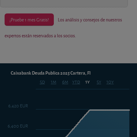
¡Pruebe 1 mes Gratis!
Los análisis y consejos de nuestros
expertos están reservados a los socios.
Caixabank Deuda Publica 2025 Cartera, FI
5d
1m
6m
ytd
5y
10y
1y
6,420 EUR
6,400 EUR