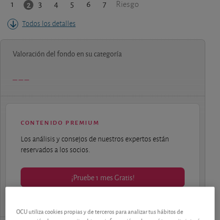
1
3
4
5
6
7
2
Riesgo
Todos los detalles
Valoración del fondo en su categoría
contenido premium
Los análisis y consejos de nuestros expertos están
reservados a los socios.
¡Pruebe 1 mes Gratis!
OCU utiliza cookies propias y de terceros para analizar tus hábitos de