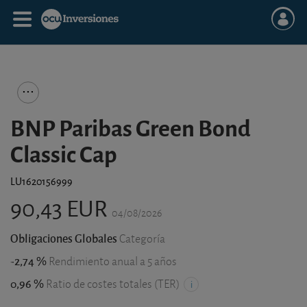
BNP Paribas Green Bond
Classic Cap
LU1620156999
90,43 EUR
04/08/2026
Obligaciones Globales
Categoría
-2,74 %
Rendimiento anual a 5 años
0,96 %
Ratio de costes totales (TER)