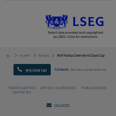
Invertir
Fondos
BNP Paribas Green Bond Classic Cap
913 009 141
Contacto
de lunes a viernes de 9h-14h
TODOS NUESTROS
APP OCU INVERSIONES
PUBLICACIONES
CONTACTOS
Newsletter