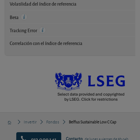
Volatilidad del índice de referencia
-
-
Beta
-
Tracking Error
Correlación con el índice de referencia
-
Invertir
Fondos
Belfius Sustainable Low C Cap
913 009 141
Contacto
de lunes a viernes de 9h-14h