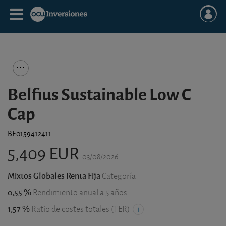
Belfius Sustainable Low C
Cap
BE0159412411
5,409 EUR
03/08/2026
Mixtos Globales Renta Fija
Categoría
0,55 %
Rendimiento anual a 5 años
1,57 %
Ratio de costes totales (TER)