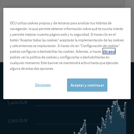
¡Pruebe 1 mes Gratis!
Los análisis y consejos de nuestros
OCU utiliza cookies propias y de terceros para analizar tus hábitos de
navegación, lo que permite obtener información sobre qué te suscita interés
y permite mejorar nuestra página web y tu seguridad. Si haces clic en el
expertos están reservados a los socios.
botón "Aceptar todas las cookies" aceptarás la implementación de las cookies
y solo entonces se implantarán. Si haces clic en "Configuración de cookies"
podrás configurar o deshabilitar las cookies. Además, si haces
clic aquí
podrás ver la política de cookies y configurarlas o deshabilitarlas en
cualquier momento. Este banner se mantendrá activo hasta que ejecutes
alguna de estas dos opciones.
Belfius Sustainable Low C Cap
5d
1m
6m
ytd
5y
10y
1y
Opciones
Aceptar y continuar
5,400 EUR
5,300 EUR