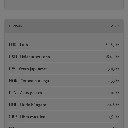
DIVISAS
PESO
EUR - Euro
62,65 %
USD - Dólar americano
18,02 %
JPY - Yenes japoneses
3,63 %
NOK - Corona noruega
2,53 %
PLN - Zloty polaco
2,10 %
HUF - Florín húngaro
2,06 %
GBP - Libra esterlina
1,91 %