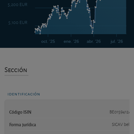
5,200 EUR
5,100 EUR
oct. '25
ene. '26
abr. '26
jul. '26
Sección
identificación
Código ISIN
BE0159412411
Forma jurídica
SICAV belga