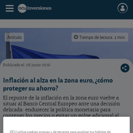
Artículo
Tiempo de lectura: 2 min.
Publicado el
08 junio 2026
Para el pequeño inversor, este escenario de inflación al alza exige prudencia, pero tambi
Inflación al alza en la zona euro, ¿cómo
proteger su ahorro?
El repunte de la inflación en la zona euro vuelve a
situar al Banco Central Europeo ante una decisión
delicada: endurecer la política monetaria para
contener los precios o evitar un golpe adicional al
crecimiento.
OCU utiliza cookies propias y de terceros para analizar tus hábitos de