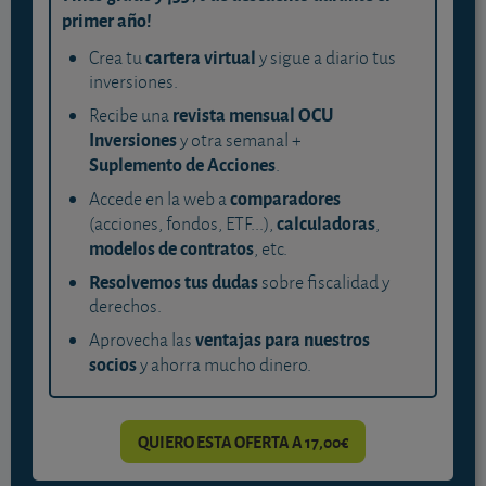
primer año!
cartera virtual
Crea tu
y sigue a diario tus
inversiones.
revista mensual OCU
Recibe una
Inversiones
y otra semanal +
Suplemento de Acciones
.
comparadores
Accede en la web a
calculadoras
(acciones, fondos, ETF...),
,
modelos de contratos
, etc.
Resolvemos tus dudas
sobre fiscalidad y
derechos.
ventajas para nuestros
Aprovecha las
socios
y ahorra mucho dinero.
QUIERO ESTA OFERTA A 17,00€