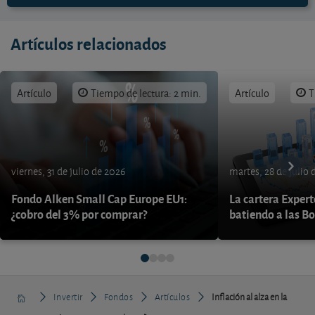
Artículos relacionados
Artículo
Tiempo de lectura: 2 min.
Artículo
T
viernes, 31 de julio de 2026
martes, 28 de julio 
Fondo Alken Small Cap Europe EU1:
La cartera Expert
¿cobro del 3% por comprar?
batiendo a las B
Invertir
Fondos
Artículos
Inflación al alza en la