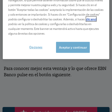
y permite mejorar nuestra página web y tu seguridad. Si haces clic en el
EBN Banco (
www.ebnbanco.com
) es la entidad
botón "Aceptar todas las cookies" aceptarás la implementación de las cookies
donde podrá acceder a las clases más económicas de
y solo entonces se implantarán. Si haces clic en "Configuración de cookies"
cada fondo, lo que ya de por sí es una buena razón
podrás configurar o deshabilitar las cookies. Además, si haces
clic aquí
para tener una cuenta abierta en la entidad. De
podrás ver la política de cookies y configurarlas o deshabilitarlas en
cualquier momento. Este banner se mantendrá activo hasta que ejecutes
hecho, gracias al convenio con OCU le saldrá todavía
alguna de estas dos opciones.
más a cuenta ya que a los socios fieles de OCU
Inversiones les devuelven un tercio de las
Opciones
Aceptar y continuar
comisiones de custodia que carga la entidad a sus
clientes.
Para conocer mejor esta ventaja y lo que ofrece EBN
Banco pulse en el botón siguiente.