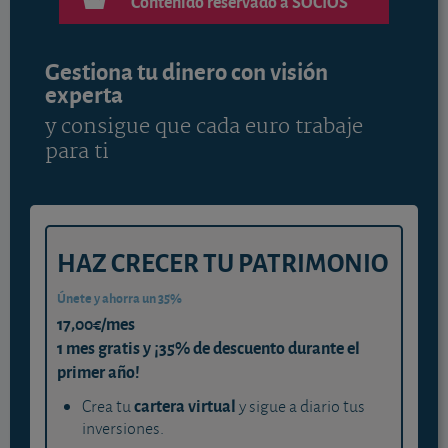
Contenido reservado a SOCIOS
Gestiona tu dinero con visión
experta
y consigue que cada euro trabaje
para ti
HAZ CRECER TU PATRIMONIO
Únete y ahorra un 35%
17,00€/mes
1 mes gratis y ¡35% de descuento durante el
primer año!
cartera virtual
Crea tu
y sigue a diario tus
inversiones.