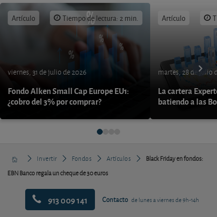
Artículo
Tiempo de lectura: 2 min.
Artículo
T
viernes, 31 de julio de 2026
martes, 28 de julio 
Fondo Alken Small Cap Europe EU1:
La cartera Expert
¿cobro del 3% por comprar?
batiendo a las B
Invertir
Fondos
Artículos
Black Friday en fondos:
EBN Banco regala un cheque de 30 euros
913 009 141
Contacto
de lunes a viernes de 9h-14h