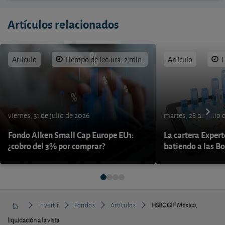
Artículos relacionados
Artículo
Tiempo de lectura: 2 min.
Artículo
T
viernes, 31 de julio de 2026
martes, 28 de julio 
Fondo Alken Small Cap Europe EU1:
La cartera Expert
¿cobro del 3% por comprar?
batiendo a las B
Invertir
Fondos
Artículos
HSBC GIF Mexico,
liquidación a la vista