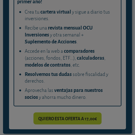
primer año!
cartera virtual
Crea tu
y sigue a diario tus
inversiones.
revista mensual OCU
Recibe una
Inversiones
y otra semanal +
Suplemento de Acciones
.
comparadores
Accede en la web a
calculadoras
(acciones, fondos, ETF...),
,
modelos de contratos
, etc.
Resolvemos tus dudas
sobre fiscalidad y
derechos.
ventajas para nuestros
Aprovecha las
socios
y ahorra mucho dinero.
QUIERO ESTA OFERTA A 17,00€