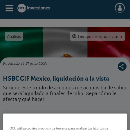
Análisis
Tiempo de lectura: 2 min.
Publicado el
17 julio 2023
Vea qué hacer con este fondo de acciones mexicanas que se liquidará próximamente.
HSBC GIF Mexico, liquidación a la vista
Si tiene este fondo de acciones mexicanas ha de saber
que será liquidado a finales de julio. Sepa cómo le
afecta y qué hacer.
El próximo 28 de julio, fecha de liquidación
Debido al poco volumen gestionado, en torno a 20
OCU utiliza cookies propias y de terceros para analizar tus hábitos de