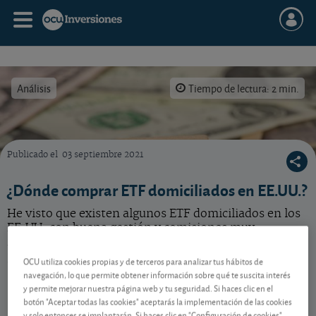
Análisis
Tiempo de lectura: 2 min.
Publicado el
03 septiembre 2021
Comprar ETF domiciliados en EE.UU. solo es posible si la gestora los domicilia en un país
¿Dónde comprar ETF domiciliados en EE.UU.?
He visto que existen algunos ETF domiciliados en los
EE.UU. con buena gestión y comisiones muy
reducidas, pero no encuentro dónde comprarlos, ¿es
posible?
OCU utiliza cookies propias y de terceros para analizar tus hábitos de
navegación, lo que permite obtener información sobre qué te suscita interés
y permite mejorar nuestra página web y tu seguridad. Si haces clic en el
botón "Aceptar todas las cookies" aceptarás la implementación de las cookies
Contenido reservado a SOCIOS
y solo entonces se implantarán. Si haces clic en "Configuración de cookies"