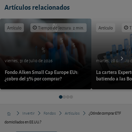
Artículos relacionados
Artículo
Tiempo de lectura: 2 min.
Artículo
T
viernes, 31 de julio de 2026
martes, 28 de julio 
Fondo Alken Small Cap Europe EU1:
La cartera Expert
¿cobro del 3% por comprar?
batiendo a las B
Invertir
Fondos
Artículos
¿Dónde comprar ETF
domiciliados en EE.UU.?