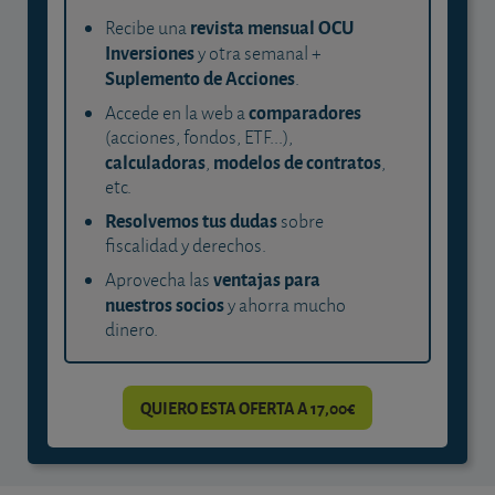
revista mensual OCU
Recibe una
Inversiones
y otra semanal +
Suplemento de Acciones
.
comparadores
Accede en la web a
(acciones, fondos, ETF...),
calculadoras
modelos de contratos
,
,
etc.
Resolvemos tus dudas
sobre
fiscalidad y derechos.
ventajas para
Aprovecha las
nuestros socios
y ahorra mucho
dinero.
QUIERO ESTA OFERTA A 17,00€