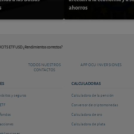
s
ahorros
 UCITS ETF USD ¿Rendimientos correctos?
TODOS NUESTROS
APP OCU INVERSIONES
CONTACTOS
ES
CALCULADORAS
sitos y seguros
Calculadora de la pensión
ETF
Conversor de criptomonedas
fondos
Calculadora de oro
acciones
Calculadora de plata
obligaciones