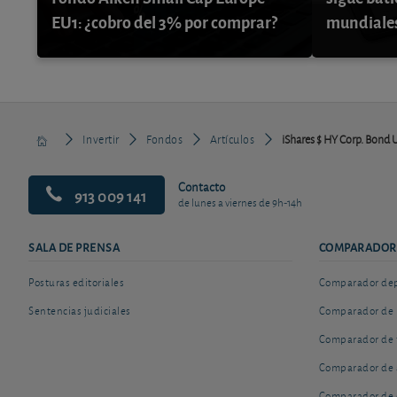
EU1: ¿cobro del 3% por comprar?
mundiale
Invertir
Fondos
Artículos
iShares $ HY Corp. Bond
Contacto
913 009 141
de lunes a viernes de 9h-14h
SALA DE PRENSA
COMPARADOR
Posturas editoriales
Comparador depó
Sentencias judiciales
Comparador de 
Comparador de 
Comparador de 
Comparador de 