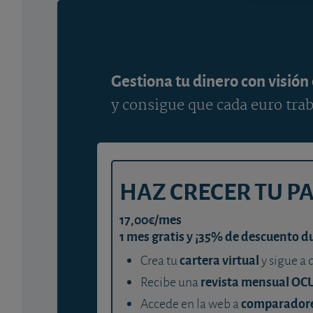
Gestiona tu dinero con visión
y consigue que cada euro trab
HAZ CRECER TU P
17,00€/mes
1 mes gratis y ¡35% de descuento d
cartera virtual
Crea tu
y sigue a 
revista mensual OC
Recibe una
comparador
Accede en la web a