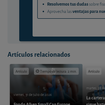
Resolvemos tus dudas
sobre fis
ventajas para nue
Aprovecha las
Artículos relacionados
Artículo
Tiempo de lectura: 2 min.
Artículo
martes, 28 de
viernes, 31 de julio de 2026
La cartera
Fondo Alken Small Cap Europe
sigue bati