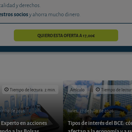
calidad y derechos.
stros socios
y ahorra mucho dinero.
QUIERO ESTA OFERTA A 17,00€
Tiempo de lectura: 2 min.
Artículo
Tiempo de lectur
 julio de 2026
lunes, 27 de julio de 2026
 Experto en acciones
Tipos de interés del BCE: c
endo a las Bolsas
afectan a la economía y a s