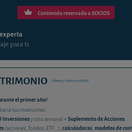
Contenido reservado a SOCIOS
 experta
aje para ti
ATRIMONIO
Únete y ahorra un 35%
urante el primer año!
diario tus inversiones.
U Inversiones
Suplemento de Acciones
y otra semanal +
.
es
calculadoras
modelos de con
(acciones, fondos, ETF...),
,