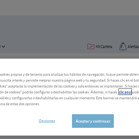
N
Mi Cartera
Alertas
Publicado el
15 junio 2021
lectura: 2 min.
cookies propias y de terceros para analizar tus hábitos de navegación, lo que permite obte
 suscita interés y permite mejorar nuestra página web y tu seguridad. Si haces clic en el bo
iShares $ HY Corp. Bond UC
okies" aceptarás la implementación de las cookies y solo entonces se implantarán. Si haces c
ón de cookies" podrás configurar o deshabilitar las cookies. Además, si haces
clic aquí
podr
correctos?
cookies y configurarlas o deshabilitarlas en cualquier momento. Este banner se mantendrá 
una de estas dos opciones.
Uno de nuestros socios nos comenta que
valor de hace 5 años. ¿Es correcto?
Opciones
Aceptar y continuar