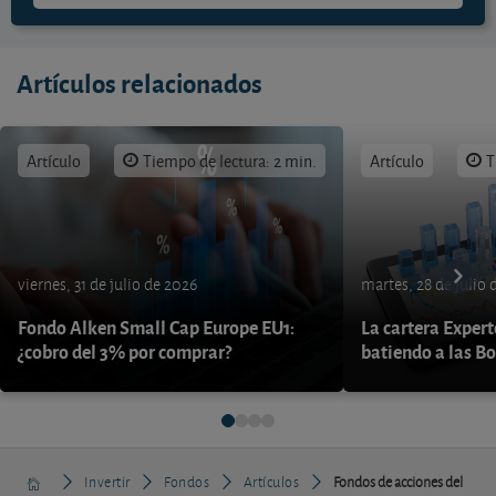
Artículos relacionados
Artículo
Tiempo de lectura: 2 min.
Artículo
T
viernes, 31 de julio de 2026
martes, 28 de julio 
Fondo Alken Small Cap Europe EU1:
La cartera Expert
¿cobro del 3% por comprar?
batiendo a las B
Invertir
Fondos
Artículos
Fondos de acciones del