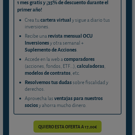
1 mes gratis y ¡35% de descuento durante el
primer año!
cartera virtual
Crea tu
y sigue a diario tus
inversiones.
revista mensual OCU
Recibe una
Inversiones
y otra semanal +
Suplemento de Acciones
.
comparadores
Accede en la web a
calculadoras
(acciones, fondos, ETF...),
,
modelos de contratos
, etc.
Resolvemos tus dudas
sobre fiscalidad y
derechos.
ventajas para nuestros
Aprovecha las
socios
y ahorra mucho dinero.
QUIERO ESTA OFERTA A 17,00€