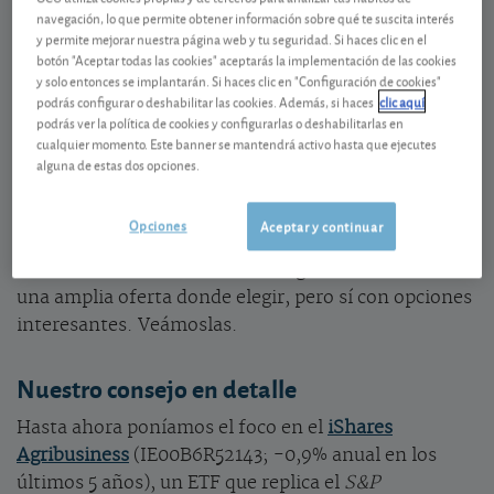
navegación, lo que permite obtener información sobre qué te suscita interés
El sector agrícola es una apuesta que ya teníamos en
y permite mejorar nuestra página web y tu seguridad. Si haces clic en el
el radar desde hace tiempo como complemento a
botón "Aceptar todas las cookies" aceptarás la implementación de las cookies
una estrategia global. Ahora bien, con la crisis del
y solo entonces se implantarán. Si haces clic en "Configuración de cookies"
podrás configurar o deshabilitar las cookies. Además, si haces
clic aquí
coronavirus su importancia en nuestra economía se
podrás ver la política de cookies y configurarlas o deshabilitarlas en
ha evidenciado, reforzando nuestro consejo. Para
cualquier momento. Este banner se mantendrá activo hasta que ejecutes
abordar esta apuesta – a la que no debería dedicar
alguna de estas dos opciones.
más de un 5% del total de su patrimonio –, lo mejor
es optar por un fondo que, desde una cantidad
Opciones
Aceptar y continuar
asequible, le permita tener una exposición
diversificada al sector. Esta categoría no cuenta con
una amplia oferta donde elegir, pero sí con opciones
interesantes. Veámoslas.
Nuestro consejo en detalle
Hasta ahora poníamos el foco en el
iShares
Agribusiness
(IE00B6R52143; -0,9% anual en los
últimos 5 años), un ETF que replica el
S&P