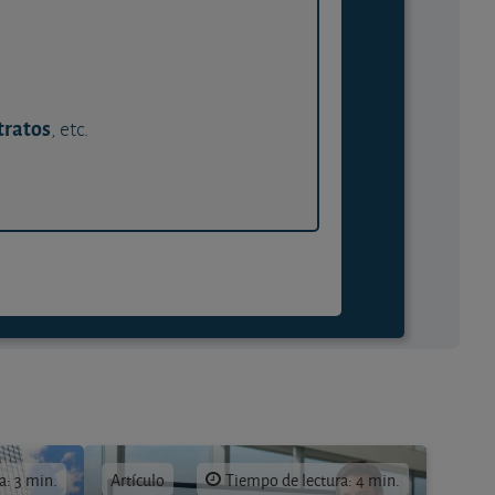
tratos
, etc.
a: 3 min.
Artículo
Tiempo de lectura: 4 min.