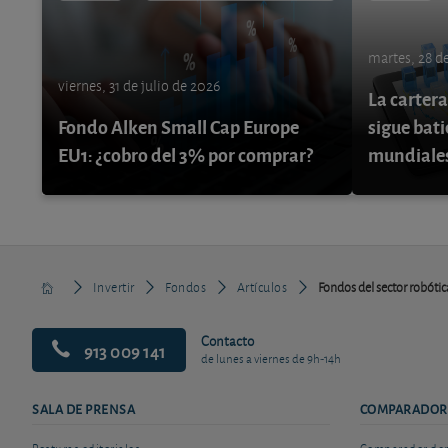
martes, 28 de
viernes, 31 de julio de 2026
La cartera
Fondo Alken Small Cap Europe
sigue bati
EU1: ¿cobro del 3% por comprar?
mundiale
Invertir
Fondos
Artículos
Fondos del sector robótic
Contacto
913 009 141
de lunes a viernes de 9h-14h
SALA DE PRENSA
COMPARADOR