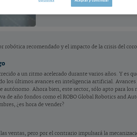
r robótica recomendado y el impacto de la crisis del coro
go
 crecido a un ritmo acelerado durante varios años. Y es q
o los últimos avances en inteligencia artificial. Avances
e autónomo. Ahora bien, este sector, sólo apto para los m
ue va de año fondos como el ROBO Global Robotics and Aut
imbres, ¿es hora de vender?
 las ventas, pero por el contrario impulsará la mecanizac