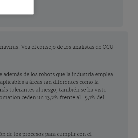
navirus. Vea el consejo de los analistas de OCU
ue además de los robots que la industria emplea
 aplicables a áreas tan diferentes como la
ás tolerantes al riesgo, también se ha visto
omation ceden un 13,2% frente al -5,1% del
ión de los procesos para cumplir con el