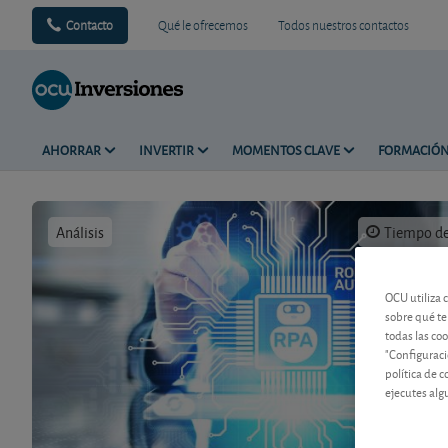
Contacto
Qué le ofrecemos
Todos nuestros contactos
AHORRAR
INVERTIR
MOMENTOS CLAVE
FORMACIÓ
Análisis
Tiempo de 
OCU utiliza 
sobre qué te
todas las co
"Configuraci
política de 
ejecutes alg