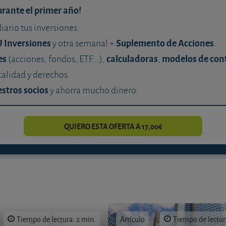
urante el primer año!
diario tus inversiones.
U Inversiones
Suplemento de Acciones
y otra semanal +
.
es
calculadoras
modelos de con
(acciones, fondos, ETF...),
,
calidad y derechos.
stros socios
y ahorra mucho dinero.
QUIERO ESTA OFERTA A 17,00€
Tiempo de lectura: 2 min.
Artículo
Tiempo de lectur