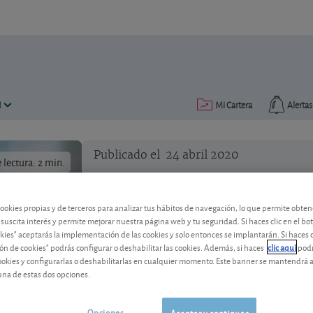
N
Mi Cartera
Alertas
Publicado el
24 abril 2020
lectura: 2 min.
cookies propias y de terceros para analizar tus hábitos de navegación, lo que permite obte
 suscita interés y permite mejorar nuestra página web y tu seguridad. Si haces clic en el bo
okies" aceptarás la implementación de las cookies y solo entonces se implantarán. Si haces c
ón de cookies" podrás configurar o deshabilitar las cookies. Además, si haces
clic aquí
podr
Fondos del sector robótica, 
cookies y configurarlas o deshabilitarlas en cualquier momento. Este banner se mantendrá 
una de estas dos opciones.
El sector de la robótica cae más que el 
Opciones
Aceptar y continuar