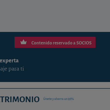
Contenido reservado a SOCIOS
 experta
aje para ti
ATRIMONIO
Únete y ahorra un 35%