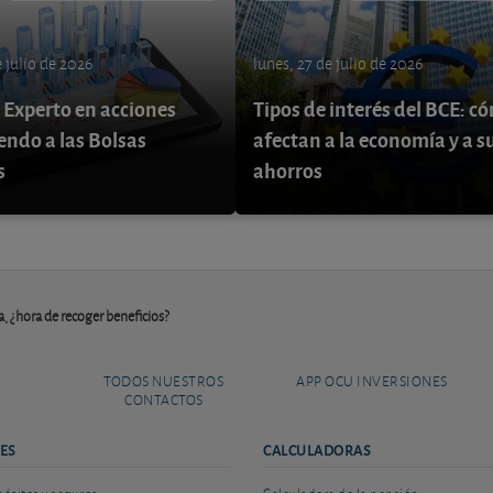
 julio de 2026
lunes, 27 de julio de 2026
 Experto en acciones
Tipos de interés del BCE: c
endo a las Bolsas
afectan a la economía y a s
s
ahorros
a, ¿hora de recoger beneficios?
TODOS NUESTROS
APP OCU INVERSIONES
CONTACTOS
ES
CALCULADORAS