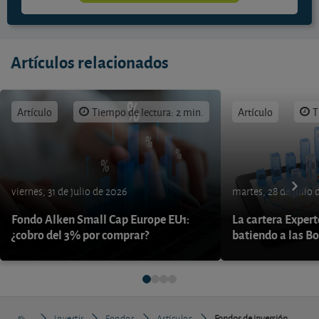
Artículos relacionados
Artículo
Tiempo de lectura: 2 min.
Artículo
T
viernes, 31 de julio de 2026
martes, 28 de julio 
Fondo Alken Small Cap Europe EU1:
La cartera Expert
¿cobro del 3% por comprar?
batiendo a las B
Invertir
Fondos
Artículos
Fondos de inversión