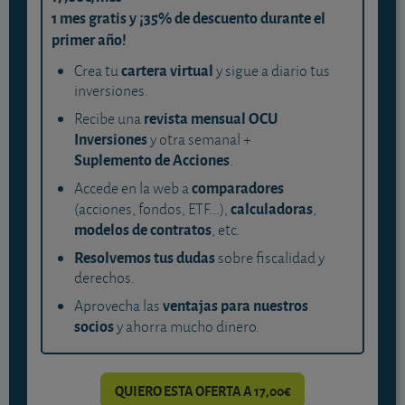
1 mes gratis y ¡35% de descuento durante el
primer año!
cartera virtual
Crea tu
y sigue a diario tus
inversiones.
revista mensual OCU
Recibe una
Inversiones
y otra semanal +
Suplemento de Acciones
.
comparadores
Accede en la web a
calculadoras
(acciones, fondos, ETF...),
,
modelos de contratos
, etc.
Resolvemos tus dudas
sobre fiscalidad y
derechos.
ventajas para nuestros
Aprovecha las
socios
y ahorra mucho dinero.
QUIERO ESTA OFERTA A 17,00€