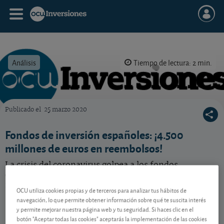
Análisis
Tiempo de lectura: 2 min.
Publicado el
25 marzo 2020
OCU Inversiones
Fondos de inversión españoles: ¡4.500
millones de euros en reembolsos!
La crisis del coronavirus golpea a los fondos
españoles y algunos inversores empiezan a huir; pero
no son mayoría.
OCU utiliza cookies propias y de terceros para analizar tus hábitos de
navegación, lo que permite obtener información sobre qué te suscita interés
y permite mejorar nuestra página web y tu seguridad. Si haces clic en el
Analizamos la fuga de dinero que están sufriendo los
botón "Aceptar todas las cookies" aceptarás la implementación de las cookies