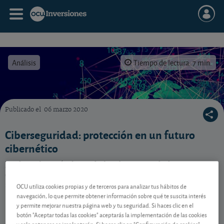
Análisis
Tiempo de lectura: 7 min.
Publicado el
06 marzo 2020
Cómo invertir en el sector de la ciberseguridad
Ciberseguridad: protección en un futuro
cibernético
La digitalización hace de la ciberseguridad un
elemento indispensable ante los ciberataques. Un
sector con un potencial de crecimiento enorme.
OCU utiliza cookies propias y de terceros para analizar tus hábitos de
navegación, lo que permite obtener información sobre qué te suscita interés
y permite mejorar nuestra página web y tu seguridad. Si haces clic en el
botón "Aceptar todas las cookies" aceptarás la implementación de las cookies
Contenido reservado a SOCIOS
y solo entonces se implantarán. Si haces clic en "Configuración de cookies"