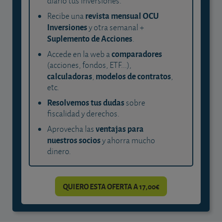
diario tus inversiones.
revista mensual OCU
Recibe una
Inversiones
y otra semanal +
Suplemento de Acciones
.
comparadores
Accede en la web a
(acciones, fondos, ETF...),
calculadoras
modelos de contratos
,
,
etc.
Resolvemos tus dudas
sobre
fiscalidad y derechos.
ventajas para
Aprovecha las
nuestros socios
y ahorra mucho
dinero.
QUIERO ESTA OFERTA A 17,00€