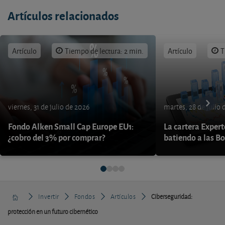
Artículos relacionados
Artículo
Tiempo de lectura: 2 min.
Artículo
T
viernes, 31 de julio de 2026
martes, 28 de julio 
Fondo Alken Small Cap Europe EU1:
La cartera Expert
¿cobro del 3% por comprar?
batiendo a las B
Invertir
Fondos
Artículos
Ciberseguridad:
protección en un futuro cibernético