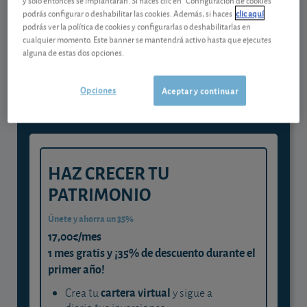
podrás configurar o deshabilitar las cookies. Además, si haces
clic aquí
podrás ver la política de cookies y configurarlas o deshabilitarlas en
Gestiona tu dinero con visión
cualquier momento. Este banner se mantendrá activo hasta que ejecutes
alguna de estas dos opciones.
experta
y consigue que cada euro trabaje
Opciones
Aceptar y continuar
para ti
HAZ CRECER TU
PATRIMONIO
Únete y ahorra un 35%
17,00€/mes
1 mes gratis y ¡35% de descuento durante el
primer año!
cartera virtual
Crea tu
y sigue a