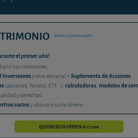
ATRIMONIO
Únete y ahorra un 35%
urante el primer año!
diario tus inversiones.
U Inversiones
Suplemento de Acciones
y otra semanal +
.
es
calculadoras
modelos de con
(acciones, fondos, ETF...),
,
calidad y derechos.
stros socios
y ahorra mucho dinero.
QUIERO ESTA OFERTA A 17,00€