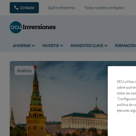
Contacto
Qué le ofrecemos
Todos nuestros contactos
AHORRAR
INVERTIR
MOMENTOS CLAVE
FORMACIÓ
Análisis
Tiempo de 
OCU utiliza 
sobre qué te
todas las co
"Configuraci
política de 
ejecutes alg