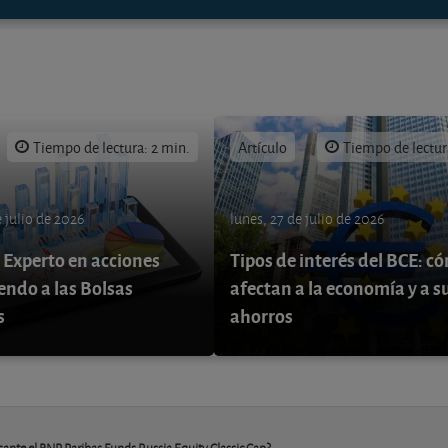
Tiempo de lectura: 2 min.
Artículo
Tiempo de lectur
 julio de 2026
lunes, 27 de julio de 2026
 Experto en acciones
Tipos de interés del BCE: c
endo a las Bolsas
afectan a la economía y a s
s
ahorros
esante el BNP Paribas Funds Russia Equity Classic Cap?