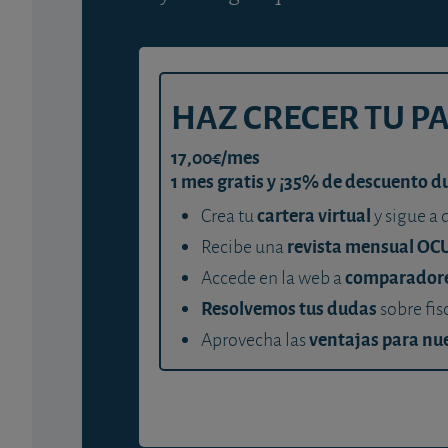
HAZ CRECER TU P
17,00€/mes
1 mes gratis y ¡35% de descuento d
cartera virtual
Crea tu
y sigue a 
revista mensual OC
Recibe una
comparador
Accede en la web a
Resolvemos tus dudas
sobre fis
ventajas para nue
Aprovecha las