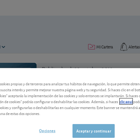
N
Mi Cartera
Alertas
Publicado el
23 octubre 2019
lectura: 3 min.
cookies propias y de terceros para analizar tus hábitos de navegación, lo que permite obte
 suscita interés y permite mejorar nuestra página web y tu seguridad. Si haces clic en el bo
okies" aceptarás la implementación de las cookies y solo entonces se implantarán. Si haces c
ón de cookies" podrás configurar o deshabilitar las cookies. Además, si haces
clic aquí
podr
cookies y configurarlas o deshabilitarlas en cualquier momento. Este banner se mantendrá 
Acciones rusas: ¿es interesa
una de estas dos opciones.
Equity Classic Cap?
Opciones
Aceptar y continuar
Rusia presenta un renacer económico y f
de Moscú. ¿Son interesantes las accion