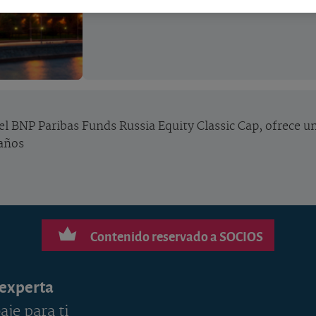
 el BNP Paribas Funds Russia Equity Classic Cap, ofrece 
 años
Contenido reservado a SOCIOS
 experta
aje para ti