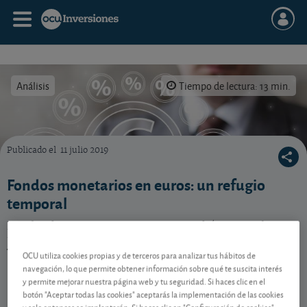
Análisis
Tiempo de lectura: 13 min.
Publicado el
11 julio 2019
Un buen fondo monetario en euros puede servirle de refugio en tiempos difíciles
Fondos monetarios en euros: un refugio
temporal
Los fondos monetarios en euros podrían servirle
temporalmente de paraguas ante ciertas situaciones.
Todos los detalles.
OCU utiliza cookies propias y de terceros para analizar tus hábitos de
navegación, lo que permite obtener información sobre qué te suscita interés
y permite mejorar nuestra página web y tu seguridad. Si haces clic en el
botón "Aceptar todas las cookies" aceptarás la implementación de las cookies
Contenido reservado a SOCIOS
y solo entonces se implantarán. Si haces clic en "Configuración de cookies"