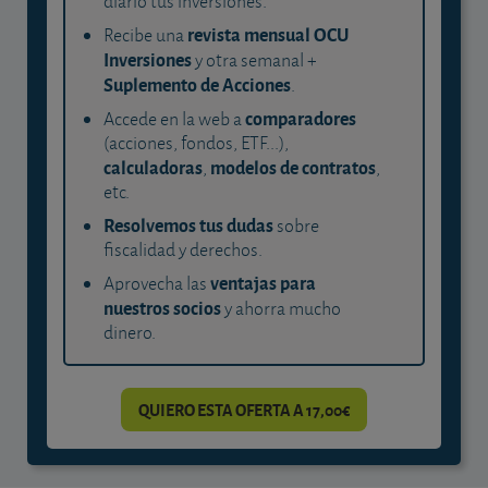
diario tus inversiones.
revista mensual OCU
Recibe una
Inversiones
y otra semanal +
Suplemento de Acciones
.
comparadores
Accede en la web a
(acciones, fondos, ETF...),
calculadoras
modelos de contratos
,
,
etc.
Resolvemos tus dudas
sobre
fiscalidad y derechos.
ventajas para
Aprovecha las
nuestros socios
y ahorra mucho
dinero.
QUIERO ESTA OFERTA A 17,00€