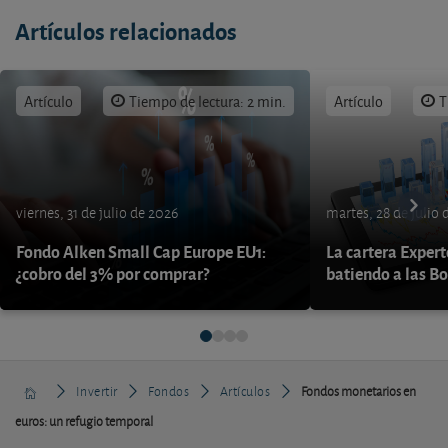
Artículos relacionados
Artículo
Tiempo de lectura: 2 min.
Artículo
T
viernes, 31 de julio de 2026
martes, 28 de julio 
Fondo Alken Small Cap Europe EU1:
La cartera Expert
¿cobro del 3% por comprar?
batiendo a las B
Invertir
Fondos
Artículos
Fondos monetarios en
euros: un refugio temporal