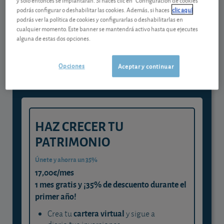
podrás configurar o deshabilitar las cookies. Además, si haces
clic aquí
podrás ver la política de cookies y configurarlas o deshabilitarlas en
Gestiona tu dinero con visión
cualquier momento. Este banner se mantendrá activo hasta que ejecutes
alguna de estas dos opciones.
experta
y consigue que cada euro trabaje
Opciones
Aceptar y continuar
para ti
HAZ CRECER TU
PATRIMONIO
Únete y ahorra un 35%
17,00€/mes
1 mes gratis y ¡35% de descuento durante el
primer año!
cartera virtual
Crea tu
y sigue a