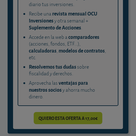
diario tus inversiones.
revista mensual OCU
Recibe una
Inversiones
y otra semanal +
Suplemento de Acciones
.
comparadores
Accede en la web a
(acciones, fondos, ETF...),
calculadoras
modelos de contratos
,
,
etc.
Resolvemos tus dudas
sobre
fiscalidad y derechos.
ventajas para
Aprovecha las
nuestros socios
y ahorra mucho
dinero.
QUIERO ESTA OFERTA A 17,00€