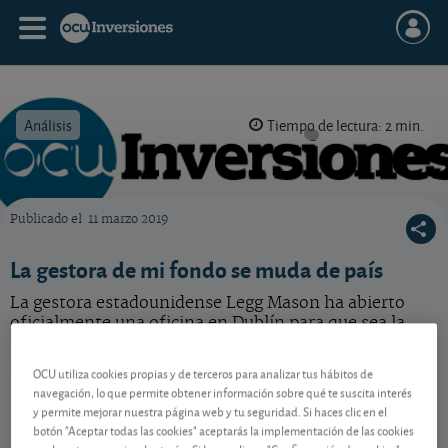
Análisis
Tiempo de lectura: 2 min.
Publicado el
11 marzo 2019
OCU Inversiones
La gestora de mi fondo se muda de país
La gestora estadounidense Legg Mason ha abierto
oficialmente una oficina en Dublín para que sea la
sede central de gestión y distribución europea de sus
gamas de fondos irlandeses. ¿Le afecta a usted como
OCU utiliza cookies propias y de terceros para analizar tus hábitos de
partícipe?
navegación, lo que permite obtener información sobre qué te suscita interés
y permite mejorar nuestra página web y tu seguridad. Si haces clic en el
botón "Aceptar todas las cookies" aceptarás la implementación de las cookies