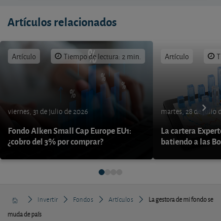
Artículos relacionados
Artículo
Tiempo de lectura: 2 min.
Artículo
T
viernes, 31 de julio de 2026
martes, 28 de julio 
Fondo Alken Small Cap Europe EU1:
La cartera Expert
¿cobro del 3% por comprar?
batiendo a las B
Invertir
Fondos
Artículos
La gestora de mi fondo se
muda de país