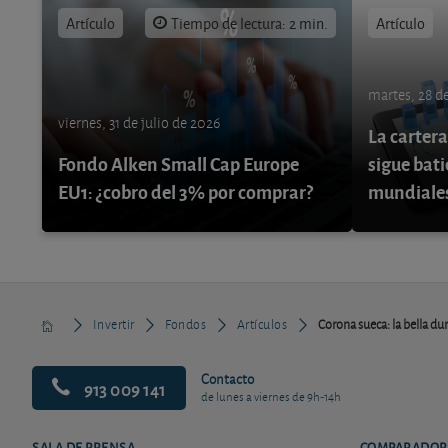
Artículo
Tiempo de lectura: 2 min.
Artículo
martes, 28 de
viernes, 31 de julio de 2026
La cartera
Fondo Alken Small Cap Europe
sigue bati
EU1: ¿cobro del 3% por comprar?
mundiale
Invertir
Fondos
Artículos
Corona sueca: la bella du
Contacto
913 009 141
de lunes a viernes de 9h-14h
SALA DE PRENSA
COMPARADOR