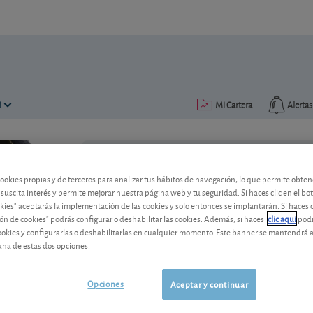
N
Mi Cartera
Alertas
Publicado el
22 agosto 2018
lectura: 2 min.
cookies propias y de terceros para analizar tus hábitos de navegación, lo que permite obte
 suscita interés y permite mejorar nuestra página web y tu seguridad. Si haces clic en el bo
okies" aceptarás la implementación de las cookies y solo entonces se implantarán. Si haces c
ón de cookies" podrás configurar o deshabilitar las cookies. Además, si haces
clic aquí
podr
cookies y configurarlas o deshabilitarlas en cualquier momento. Este banner se mantendrá 
una de estas dos opciones.
Corona sueca: la bella durm
Opciones
Aceptar y continuar
Infravalorada frente al euro, la corona
sabemos cuándo.