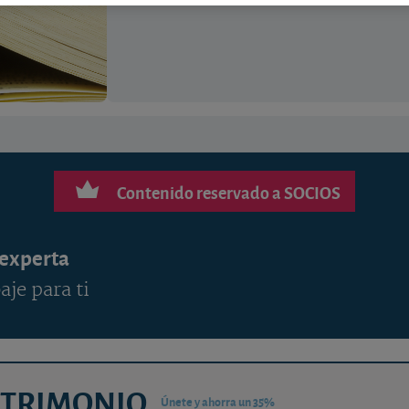
Contenido reservado a SOCIOS
 experta
aje para ti
ATRIMONIO
Únete y ahorra un 35%