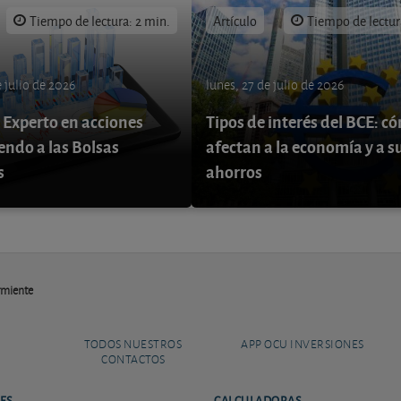
Tiempo de lectura: 2 min.
Artículo
Tiempo de lectur
 julio de 2026
lunes, 27 de julio de 2026
 Experto en acciones
Tipos de interés del BCE: c
endo a las Bolsas
afectan a la economía y a s
s
ahorros
rmiente
TODOS NUESTROS
APP OCU INVERSIONES
CONTACTOS
ES
CALCULADORAS