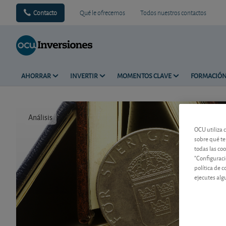
Contacto
Qué le ofrecemos
Todos nuestros contactos
AHORRAR
INVERTIR
MOMENTOS CLAVE
FORMACIÓ
Análisis
Tiempo de 
OCU utiliza 
sobre qué te
todas las co
"Configuraci
política de 
ejecutes alg