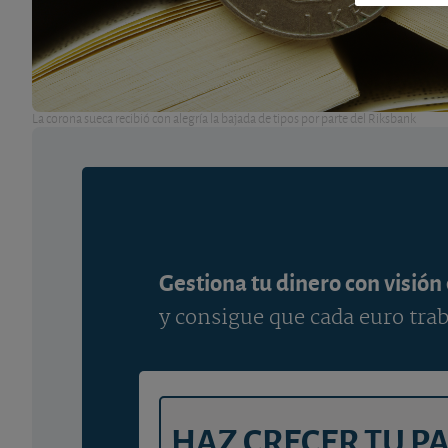
La corona sueca recibió con alegría la bajada de tipos por parte del Riksbank
Gestiona tu dinero con visión
y consigue que cada euro trab
HAZ CRECER TU P