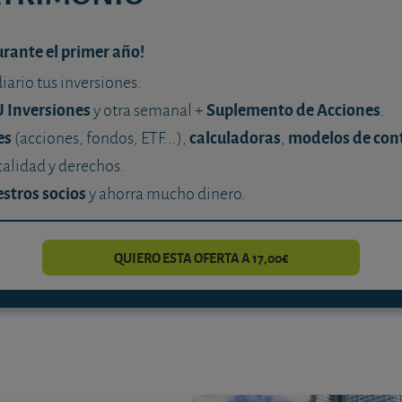
urante el primer año!
diario tus inversiones.
U Inversiones
Suplemento de Acciones
y otra semanal +
.
es
calculadoras
modelos de con
(acciones, fondos, ETF...),
,
calidad y derechos.
stros socios
y ahorra mucho dinero.
QUIERO ESTA OFERTA A 17,00€