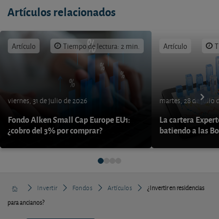
Artículos relacionados
Artículo
Tiempo de lectura: 2 min.
Artículo
T
viernes, 31 de julio de 2026
martes, 28 de julio 
Fondo Alken Small Cap Europe EU1:
La cartera Expert
¿cobro del 3% por comprar?
batiendo a las B
Invertir
Fondos
Artículos
¿Invertir en residencias
para ancianos?