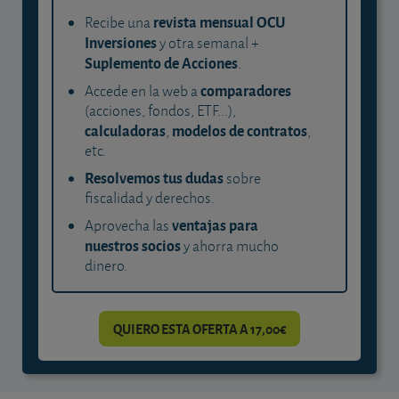
revista mensual OCU
Recibe una
Inversiones
y otra semanal +
Suplemento de Acciones
.
comparadores
Accede en la web a
(acciones, fondos, ETF...),
calculadoras
modelos de contratos
,
,
etc.
Resolvemos tus dudas
sobre
fiscalidad y derechos.
ventajas para
Aprovecha las
nuestros socios
y ahorra mucho
dinero.
QUIERO ESTA OFERTA A 17,00€