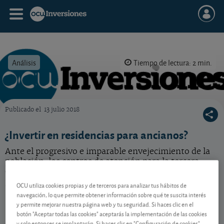
Análisis
Tiempo de lectura: 2 min.
Publicado el
13 julio 2018
OCU Inversiones
¿Invertir en residencias para ancianos?
Ante el progresivo e imparable envejecimiento de la
población, los centros de atención para la tercera
edad se perfilan como una mina de oro. ¿Cómo se
puede sacar partido de esta tendencia?
OCU utiliza cookies propias y de terceros para analizar tus hábitos de
navegación, lo que permite obtener información sobre qué te suscita interés
y permite mejorar nuestra página web y tu seguridad. Si haces clic en el
botón "Aceptar todas las cookies" aceptarás la implementación de las cookies
Contenido reservado a SOCIOS
y solo entonces se implantarán. Si haces clic en "Configuración de cookies"