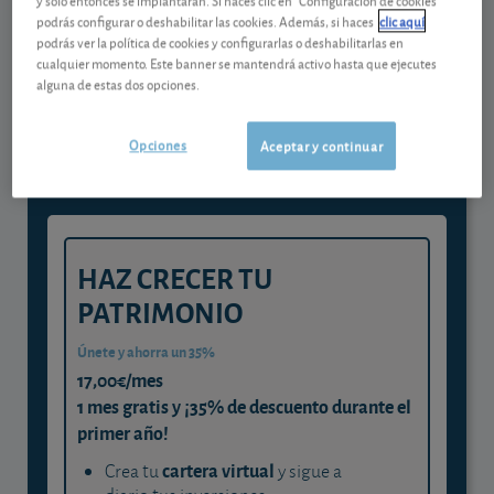
podrás configurar o deshabilitar las cookies. Además, si haces
clic aquí
podrás ver la política de cookies y configurarlas o deshabilitarlas en
Gestiona tu dinero con visión
cualquier momento. Este banner se mantendrá activo hasta que ejecutes
alguna de estas dos opciones.
experta
y consigue que cada euro trabaje
Opciones
Aceptar y continuar
para ti
HAZ CRECER TU
PATRIMONIO
Únete y ahorra un 35%
17,00€/mes
1 mes gratis y ¡35% de descuento durante el
primer año!
cartera virtual
Crea tu
y sigue a