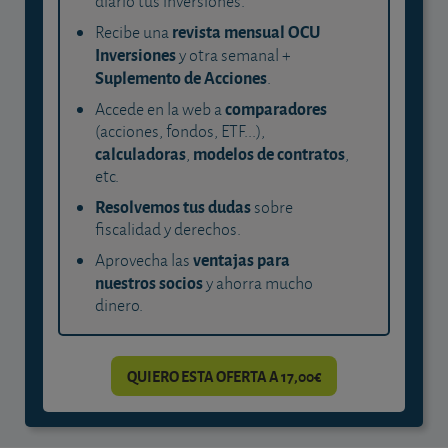
diario tus inversiones.
revista mensual OCU
Recibe una
Inversiones
y otra semanal +
Suplemento de Acciones
.
comparadores
Accede en la web a
(acciones, fondos, ETF...),
calculadoras
modelos de contratos
,
,
etc.
Resolvemos tus dudas
sobre
fiscalidad y derechos.
ventajas para
Aprovecha las
nuestros socios
y ahorra mucho
dinero.
QUIERO ESTA OFERTA A 17,00€