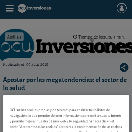
Análisis
Tiempo de lectura: 4 min.
Publicado el
09 abril 2018
OCU Inversiones
Apostar por las megatendencias: el sector de
la salud
En el horizonte se vislumbran tendencias de fondo
que jugarán a favor de las compañías vinculadas con
el mundo de la salud.
OCU utiliza cookies propias y de terceros para analizar tus hábitos de
navegación, lo que permite obtener información sobre qué te suscita interés
y permite mejorar nuestra página web y tu seguridad. Si haces clic en el
botón "Aceptar todas las cookies" aceptarás la implementación de las cookies
Contenido reservado a SOCIOS
y solo entonces se implantarán. Si haces clic en "Configuración de cookies"