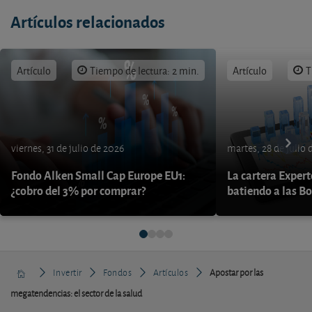
Artículos relacionados
Artículo
Tiempo de lectura: 2 min.
Artículo
T
viernes, 31 de julio de 2026
martes, 28 de julio 
Fondo Alken Small Cap Europe EU1:
La cartera Expert
¿cobro del 3% por comprar?
batiendo a las B
Invertir
Fondos
Artículos
Apostar por las
megatendencias: el sector de la salud