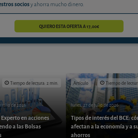
stros socios
y ahorra mucho dinero.
QUIERO ESTA OFERTA A 17,00€
Tiempo de lectura: 2 min.
Artículo
Tiempo de lectur
 julio de 2026
lunes, 27 de julio de 2026
 Experto en acciones
Tipos de interés del BCE: c
endo a las Bolsas
afectan a la economía y a s
s
ahorros