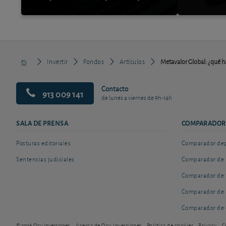
Invertir
Fondos
Artículos
Metavalor Global: ¿qué h
Contacto
913 009 141
de lunes a viernes de 9h-14h
SALA DE PRENSA
COMPARADOR
Posturas editoriales
Comparador depó
Sentencias judiciales
Comparador de 
Comparador de 
Comparador de 
Comparador de 
© 2026 Ocu Inversiones
Acerca de Ocu Inversiones
Política de cookies
Privacy
C