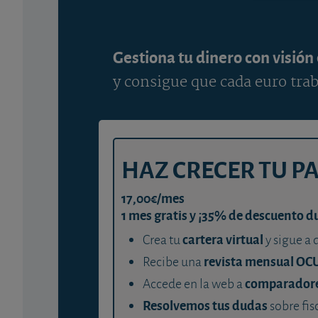
Gestiona tu dinero con visión
y consigue que cada euro trab
HAZ CRECER TU P
17,00€/mes
1 mes gratis y ¡35% de descuento d
cartera virtual
Crea tu
y sigue a 
revista mensual OC
Recibe una
comparador
Accede en la web a
Resolvemos tus dudas
sobre fis