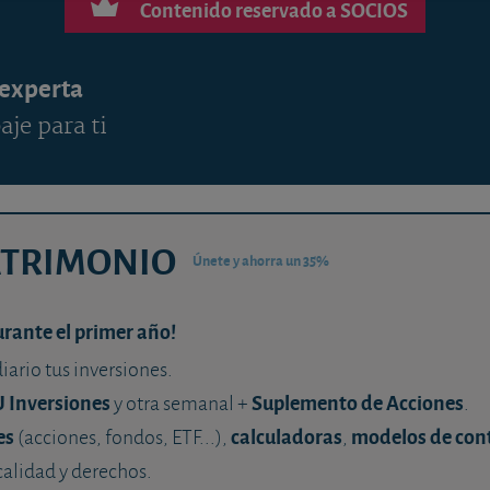
Contenido reservado a SOCIOS
 experta
aje para ti
ATRIMONIO
Únete y ahorra un 35%
urante el primer año!
diario tus inversiones.
U Inversiones
Suplemento de Acciones
y otra semanal +
.
es
calculadoras
modelos de con
(acciones, fondos, ETF...),
,
calidad y derechos.