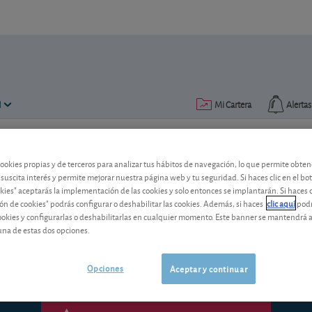
N
Mi Cartera
Alertas
Publicado el
11 marzo 2018
lectura: 2 min.
cookies propias y de terceros para analizar tus hábitos de navegación, lo que permite obte
 suscita interés y permite mejorar nuestra página web y tu seguridad. Si haces clic en el bo
Metavalor Global: ¿qué hacer
okies" aceptarás la implementación de las cookies y solo entonces se implantarán. Si haces c
ón de cookies" podrás configurar o deshabilitar las cookies. Además, si haces
clic aquí
podr
¿Dónde puedo invertir ese dinero que m
cookies y configurarlas o deshabilitarlas en cualquier momento. Este banner se mantendrá 
de retrocesión por ser socio?”
una de estas dos opciones.
Opciones
Aceptar y continuar