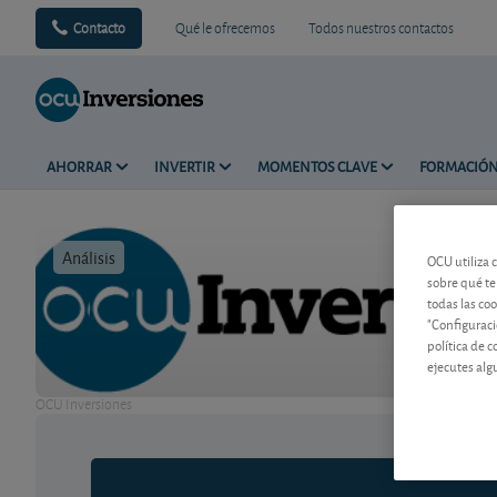
Contacto
Qué le ofrecemos
Todos nuestros contactos
AHORRAR
INVERTIR
MOMENTOS CLAVE
FORMACIÓ
Análisis
Tiempo de 
OCU utiliza 
sobre qué te
todas las co
"Configuraci
política de 
ejecutes alg
OCU Inversiones