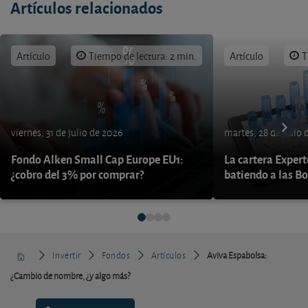
Artículos relacionados
Artículo
Tiempo de lectura: 2 min.
Artículo
T
viernes, 31 de julio de 2026
martes, 28 de julio 
Fondo Alken Small Cap Europe EU1:
La cartera Expert
¿cobro del 3% por comprar?
batiendo a las B
Invertir
Fondos
Artículos
Aviva Espabolsa:
¿Cambio de nombre, ¿y algo más?