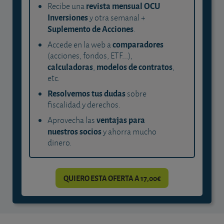
revista mensual OCU
Recibe una
Inversiones
y otra semanal +
Suplemento de Acciones
.
comparadores
Accede en la web a
(acciones, fondos, ETF...),
calculadoras
modelos de contratos
,
,
etc.
Resolvemos tus dudas
sobre
fiscalidad y derechos.
ventajas para
Aprovecha las
nuestros socios
y ahorra mucho
dinero.
QUIERO ESTA OFERTA A 17,00€