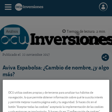
Análisis
Tiempo de lectura: 2 min.
Publicado el
22 noviembre 2017
OCU Inversiones
Aviva Espabolsa: ¿Cambio de nombre, ¿y algo
más?
El Aviva Espabolsa pasa a llamarse Santalucía
Espabolsa. En qué le afecta.
OCU utiliza cookies propias y de terceros para analizar tus hábitos de
navegación, lo que permite obtener información sobre qué te suscita interés
y permite mejorar nuestra página web y tu seguridad. Si haces clic en el
Contenido reservado a SOCIOS
botón "Aceptar todas las cookies" aceptarás la implementación de las cookies
y solo entonces se implantarán. Si haces clic en "Configuración de cookies"