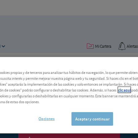
N
Mi Cartera
Alertas
Publicado el
05 octubre 2017
lectura: 6 min.
cookies propias y de terceros para analizar tus hábitos de navegación, lo que permite obte
 suscita interés y permite mejorar nuestra página web y tu seguridad. Si haces clic en el bo
Portugal bajo la lupa: ¿fondo
okies" aceptarás la implementación de las cookies y solo entonces se implantarán. Si haces c
ón de cookies" podrás configurar o deshabilitar las cookies. Además, si haces
clic aquí
podr
Unas mejores perspectivas para las acci
cookies y configurarlas o deshabilitarlas en cualquier momento. Este banner se mantendrá 
Invierta en ellas a través de un buen fo
una de estas dos opciones.
Opciones
Aceptar y continuar