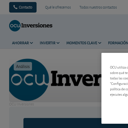
Contacto
Qué le ofrecemos
Todos nuestros contactos
AHORRAR
INVERTIR
MOMENTOS CLAVE
FORMACIÓ
Análisis
Tiempo de 
OCU utiliza 
sobre qué te
todas las co
"Configuraci
política de 
ejecutes alg
OCU Inversiones