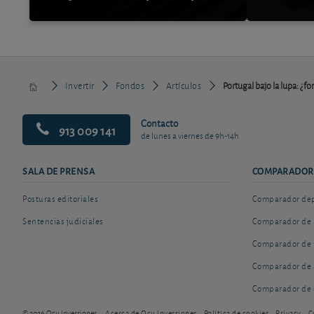
Invertir
Fondos
Artículos
Portugal bajo la lupa: ¿f
Contacto
913 009 141
de lunes a viernes de 9h-14h
SALA DE PRENSA
COMPARADOR
Posturas editoriales
Comparador depó
Sentencias judiciales
Comparador de 
Comparador de 
Comparador de 
Comparador de 
© 2026 Ocu Inversiones
Acerca de Ocu Inversiones
Política de cookies
Privacy
C