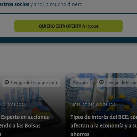
stros socios
y ahorra mucho dinero.
QUIERO ESTA OFERTA A 17,00€
Tiempo de lectura: 2 min.
Artículo
Tiempo de lectur
 julio de 2026
lunes, 27 de julio de 2026
 Experto en acciones
Tipos de interés del BCE: c
endo a las Bolsas
afectan a la economía y a s
s
ahorros