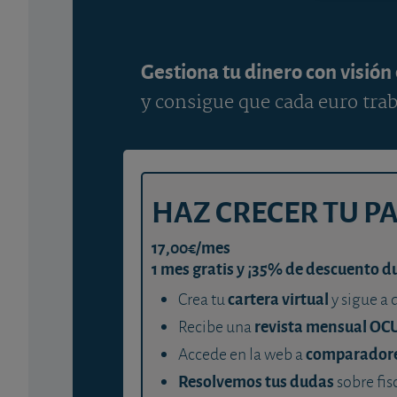
Gestiona tu dinero con visión
y consigue que cada euro trab
HAZ CRECER TU P
17,00€/mes
1 mes gratis y ¡35% de descuento d
cartera virtual
Crea tu
y sigue a 
revista mensual OC
Recibe una
comparador
Accede en la web a
Resolvemos tus dudas
sobre fis