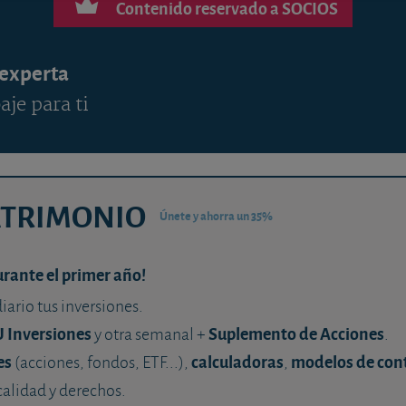
Contenido reservado a SOCIOS
 experta
aje para ti
ATRIMONIO
Únete y ahorra un 35%
urante el primer año!
diario tus inversiones.
U Inversiones
Suplemento de Acciones
y otra semanal +
.
es
calculadoras
modelos de con
(acciones, fondos, ETF...),
,
calidad y derechos.