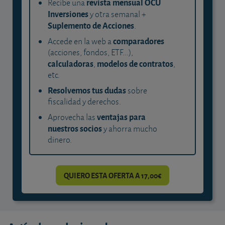
revista mensual OCU
Recibe una
Inversiones
y otra semanal +
Suplemento de Acciones
.
comparadores
Accede en la web a
(acciones, fondos, ETF...),
calculadoras
modelos de contratos
,
,
etc.
Resolvemos tus dudas
sobre
fiscalidad y derechos.
ventajas para
Aprovecha las
nuestros socios
y ahorra mucho
dinero.
QUIERO ESTA OFERTA A 17,00€