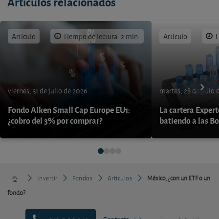
Artículos relacionados
Artículo
Tiempo de lectura: 2 min.
Artículo
T
viernes, 31 de julio de 2026
martes, 28 de julio 
Fondo Alken Small Cap Europe EU1:
La cartera Expert
¿cobro del 3% por comprar?
batiendo a las B
Invertir
Fondos
Artículos
México, ¿con un ETF o un
fondo?