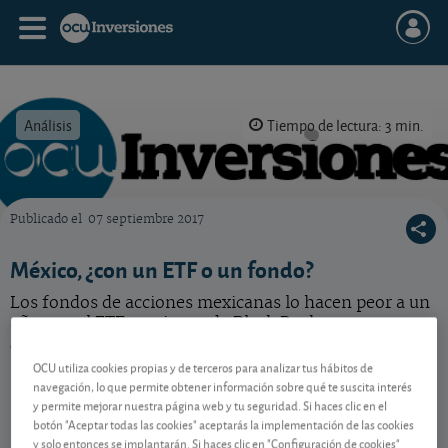
Análisis
Tiempo de lectura: 3 min.
Publicado el
07 septiembre 2017
OCU Inversiones
México, ¿con un ETF o un fondo?
Los fondos de acciones mexicanas lo hacen peor a un
año que el ETF mexicano de Black Rock.
¿Cambiamos?
OCU utiliza cookies propias y de terceros para analizar tus hábitos de
navegación, lo que permite obtener información sobre qué te suscita interés
y permite mejorar nuestra página web y tu seguridad. Si haces clic en el
Contenido reservado a SOCIOS
botón "Aceptar todas las cookies" aceptarás la implementación de las cookies
y solo entonces se implantarán. Si haces clic en "Configuración de cookies"