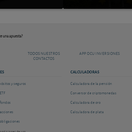
ce una apuesta?
TODOS NUESTROS
APP OCU INVERSIONES
CONTACTOS
ES
CALCULADORAS
sitos y seguros
Calculadora de la pensión
ETF
Conversor de criptomonedas
fondos
Calculadora de oro
acciones
Calculadora de plata
obligaciones
ondiciones de uso