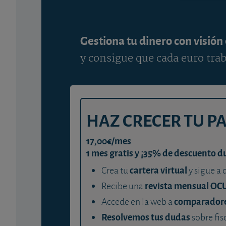
Gestiona tu dinero con visión
y consigue que cada euro trab
HAZ CRECER TU P
17,00€/mes
1 mes gratis y ¡35% de descuento d
cartera virtual
Crea tu
y sigue a 
revista mensual OC
Recibe una
comparador
Accede en la web a
Resolvemos tus dudas
sobre fis