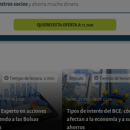
stros socios
y ahorra mucho dinero.
QUIERO ESTA OFERTA A 17,00€
Tiempo de lectura: 2 min.
Artículo
Tiempo de lectur
 julio de 2026
lunes, 27 de julio de 2026
 Experto en acciones
Tipos de interés del BCE: c
endo a las Bolsas
afectan a la economía y a s
s
ahorros