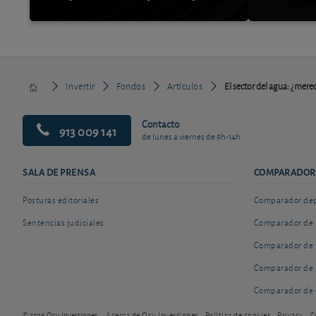
Invertir
Fondos
Artículos
El sector del agua: ¿mere
Contacto
913 009 141
de lunes a viernes de 9h-14h
SALA DE PRENSA
COMPARADOR
Posturas editoriales
Comparador depó
Sentencias judiciales
Comparador de 
Comparador de 
Comparador de 
Comparador de 
© 2026 Ocu Inversiones
Acerca de Ocu Inversiones
Política de cookies
Privacy
C