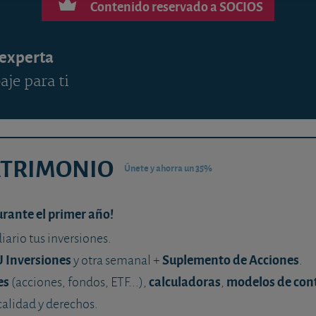
Contenido reservado a SOCIOS
 experta
aje para ti
ATRIMONIO
Únete y ahorra un 35%
urante el primer año!
diario tus inversiones.
U Inversiones
Suplemento de Acciones
y otra semanal +
.
es
calculadoras
modelos de con
(acciones, fondos, ETF...),
,
calidad y derechos.