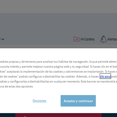
N
Mi Cartera
Alertas
Publicado el
19 abril 2017
lectura: 3 min.
cookies propias y de terceros para analizar tus hábitos de navegación, lo que permite obte
 suscita interés y permite mejorar nuestra página web y tu seguridad. Si haces clic en el bo
El sector del agua: ¿merece 
okies" aceptarás la implementación de las cookies y solo entonces se implantarán. Si haces c
ón de cookies" podrás configurar o deshabilitar las cookies. Además, si haces
clic aquí
podr
El agua es nuestro recurso natural más 
cookies y configurarlas o deshabilitarlas en cualquier momento. Este banner se mantendrá 
procesos industriales, ganaderos y agrí
una de estas dos opciones.
Opciones
Aceptar y continuar