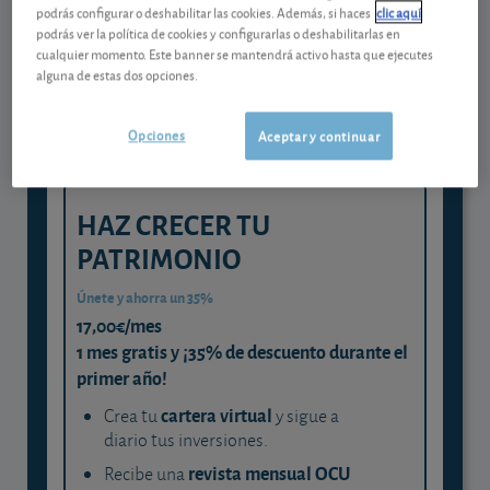
Gestiona tu dinero con visión
podrás configurar o deshabilitar las cookies. Además, si haces
clic aquí
experta
podrás ver la política de cookies y configurarlas o deshabilitarlas en
cualquier momento. Este banner se mantendrá activo hasta que ejecutes
y consigue que cada euro trabaje
alguna de estas dos opciones.
para ti
Opciones
Aceptar y continuar
HAZ CRECER TU
PATRIMONIO
Únete y ahorra un 35%
17,00€/mes
1 mes gratis y ¡35% de descuento durante el
primer año!
cartera virtual
Crea tu
y sigue a
diario tus inversiones.
revista mensual OCU
Recibe una