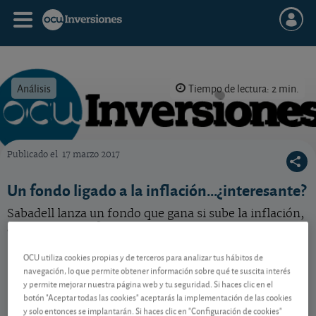
Análisis
Tiempo de lectura: 2 min.
Publicado el
17 marzo 2017
OCU Inversiones
Un fondo ligado a la inflación...¿interesante?
Sabadell lanza un fondo que gana si sube la inflación,
¿merece la pena?
OCU utiliza cookies propias y de terceros para analizar tus hábitos de
navegación, lo que permite obtener información sobre qué te suscita interés
Contenido reservado a SOCIOS
y permite mejorar nuestra página web y tu seguridad. Si haces clic en el
botón "Aceptar todas las cookies" aceptarás la implementación de las cookies
y solo entonces se implantarán. Si haces clic en "Configuración de cookies"