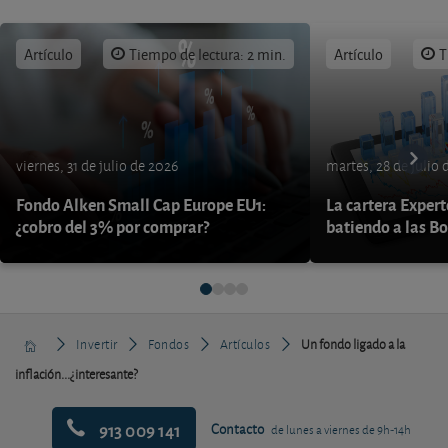
Artículo
Tiempo de lectura: 2 min.
Artículo
T
viernes, 31 de julio de 2026
martes, 28 de julio 
Fondo Alken Small Cap Europe EU1:
La cartera Expert
¿cobro del 3% por comprar?
batiendo a las B
Invertir
Fondos
Artículos
Un fondo ligado a la
inflación...¿interesante?
913 009 141
Contacto
de lunes a viernes de 9h-14h