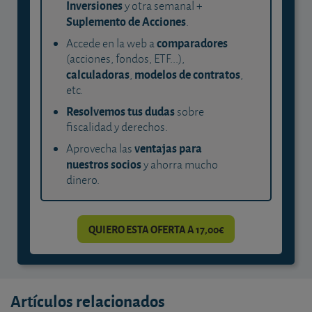
Inversiones
y otra semanal +
Suplemento de Acciones
.
comparadores
Accede en la web a
(acciones, fondos, ETF...),
calculadoras
modelos de contratos
,
,
etc.
Resolvemos tus dudas
sobre
fiscalidad y derechos.
ventajas para
Aprovecha las
nuestros socios
y ahorra mucho
dinero.
QUIERO ESTA OFERTA A 17,00€
Artículos relacionados