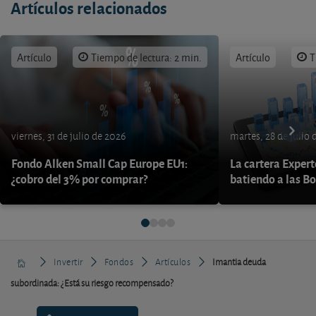
Artículos relacionados
Artículo
Tiempo de lectura: 2 min.
Artículo
T
viernes, 31 de julio de 2026
martes, 28 de julio 
Fondo Alken Small Cap Europe EU1:
La cartera Expert
¿cobro del 3% por comprar?
batiendo a las B
Invertir
Fondos
Artículos
Imantia deuda
subordinada: ¿Está su riesgo recompensado?