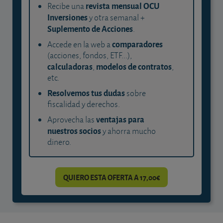
revista mensual OCU
Recibe una
Inversiones
y otra semanal +
Suplemento de Acciones
.
comparadores
Accede en la web a
(acciones, fondos, ETF...),
calculadoras
modelos de contratos
,
,
etc.
Resolvemos tus dudas
sobre
fiscalidad y derechos.
ventajas para
Aprovecha las
nuestros socios
y ahorra mucho
dinero.
QUIERO ESTA OFERTA A 17,00€