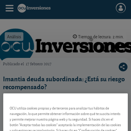
Análisis
Tiempo de lectura: 2 min.
Publicado el
17 febrero 2017
OCU Inversiones
Imantia deuda subordinada: ¿Está su riesgo
recompensado?
Un fondo de renta fija de Imantia excluye la deuda
tradicional para mejorar su rendimiento. ¿Lo logrará?
OCU utiliza cookies propias y de terceros para analizar tus hábitos de
navegación, lo que permite obtener información sobre qué te suscita interés
y permite mejorar nuestra página web y tu seguridad. Si haces clic en el
Contenido reservado a SOCIOS
botón "Aceptar todas las cookies" aceptarás la implementación de las cookies
y solo entonces se implantarán. Si haces clic en "Configuración de cookies"