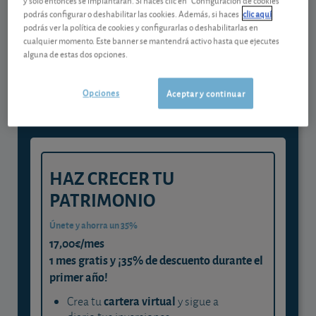
podrás configurar o deshabilitar las cookies. Además, si haces
clic aquí
podrás ver la política de cookies y configurarlas o deshabilitarlas en
Gestiona tu dinero con visión
cualquier momento. Este banner se mantendrá activo hasta que ejecutes
alguna de estas dos opciones.
experta
y consigue que cada euro trabaje
Opciones
Aceptar y continuar
para ti
HAZ CRECER TU
PATRIMONIO
Únete y ahorra un 35%
17,00€/mes
1 mes gratis y ¡35% de descuento durante el
primer año!
cartera virtual
Crea tu
y sigue a