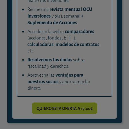
diario tus inversiones.
revista mensual OCU
Recibe una
Inversiones
y otra semanal +
Suplemento de Acciones
.
comparadores
Accede en la web a
(acciones, fondos, ETF...),
calculadoras
modelos de contratos
,
,
etc.
Resolvemos tus dudas
sobre
fiscalidad y derechos.
ventajas para
Aprovecha las
nuestros socios
y ahorra mucho
dinero.
QUIERO ESTA OFERTA A 17,00€