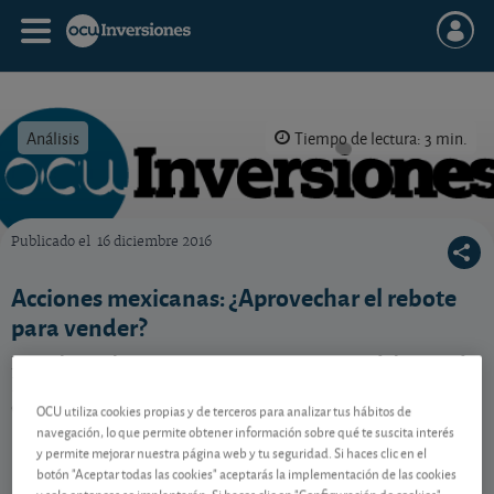
Análisis
Tiempo de lectura: 3 min.
Publicado el
16 diciembre 2016
OCU Inversiones
Acciones mexicanas: ¿Aprovechar el rebote
para vender?
La Bolsa y el peso mexicano se recuperan del susto de
la elección de Trump. ¿Es el momento de aprovechar
el rebote para vender?
OCU utiliza cookies propias y de terceros para analizar tus hábitos de
navegación, lo que permite obtener información sobre qué te suscita interés
y permite mejorar nuestra página web y tu seguridad. Si haces clic en el
botón "Aceptar todas las cookies" aceptarás la implementación de las cookies
Contenido reservado a SOCIOS
y solo entonces se implantarán. Si haces clic en "Configuración de cookies"