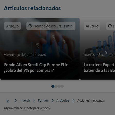
Artículos relacionados
Artículo
Tiempo de lectura: 2 min.
Artículo
T
viernes, 31 de julio de 2026
martes, 28 de julio 
Fondo Alken Small Cap Europe EU1:
La cartera Expert
¿cobro del 3% por comprar?
batiendo a las B
Invertir
Fondos
Artículos
Acciones mexicanas:
¿Aprovechar el rebote para vender?