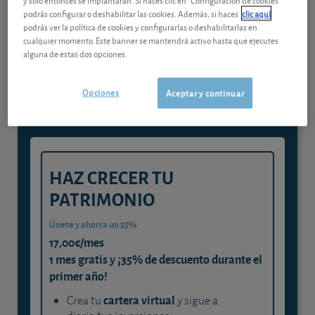
podrás configurar o deshabilitar las cookies. Además, si haces
clic aquí
podrás ver la política de cookies y configurarlas o deshabilitarlas en
Gestiona tu dinero con visión
cualquier momento. Este banner se mantendrá activo hasta que ejecutes
alguna de estas dos opciones.
experta
y consigue que cada euro trabaje
Opciones
Aceptar y continuar
para ti
HAZ CRECER TU
PATRIMONIO
Únete y ahorra un 35%
17,00€/mes
1 mes gratis y ¡35% de descuento durante el
primer año!
cartera virtual
Crea tu
y sigue a