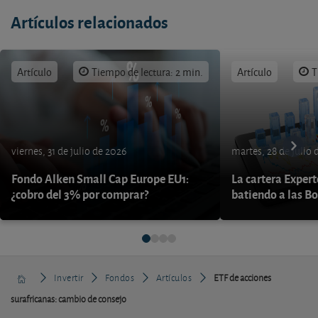
Artículos relacionados
Artículo
Tiempo de lectura: 2 min.
Artículo
T
viernes, 31 de julio de 2026
martes, 28 de julio 
Fondo Alken Small Cap Europe EU1:
La cartera Expert
¿cobro del 3% por comprar?
batiendo a las B
Invertir
Fondos
Artículos
ETF de acciones
surafricanas: cambio de consejo