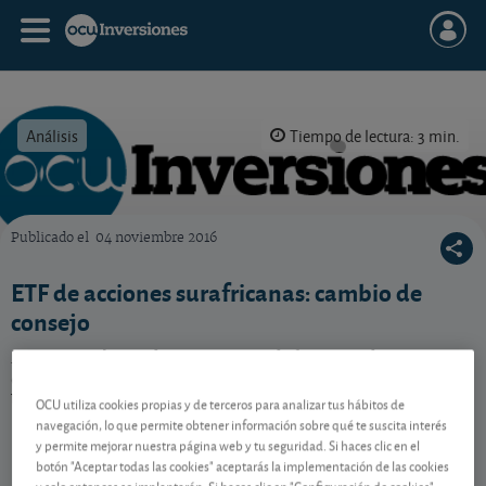
Análisis
Tiempo de lectura: 3 min.
Publicado el
04 noviembre 2016
OCU Inversiones
ETF de acciones surafricanas: cambio de
consejo
Mientras el ETF de acciones sudafricanas de Lyxor se
deja en un año casi un 5% el de iShares gana un 1,7%.
Una diferencia con explicación.
OCU utiliza cookies propias y de terceros para analizar tus hábitos de
navegación, lo que permite obtener información sobre qué te suscita interés
y permite mejorar nuestra página web y tu seguridad. Si haces clic en el
botón "Aceptar todas las cookies" aceptarás la implementación de las cookies
Contenido reservado a SOCIOS
y solo entonces se implantarán. Si haces clic en "Configuración de cookies"