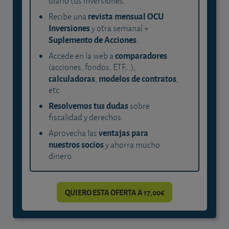
diario tus inversiones.
revista mensual OCU
Recibe una
Inversiones
y otra semanal +
Suplemento de Acciones
.
comparadores
Accede en la web a
(acciones, fondos, ETF...),
calculadoras
modelos de contratos
,
,
etc.
Resolvemos tus dudas
sobre
fiscalidad y derechos.
ventajas para
Aprovecha las
nuestros socios
y ahorra mucho
dinero.
QUIERO ESTA OFERTA A 17,00€