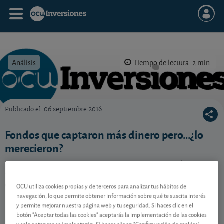
Análisis
Tiempo de lectura: 2 min.
Publicado el
06 septiembre 2016
OCU Inversiones
Fondos que captaron más dinero pero...¿lo
merecieron?
Repasamos los tres fondos españoles que más
patrimonio gestionan. ¿Merecen nuestro consejo de
compra?
OCU utiliza cookies propias y de terceros para analizar tus hábitos de
navegación, lo que permite obtener información sobre qué te suscita interés
y permite mejorar nuestra página web y tu seguridad. Si haces clic en el
botón "Aceptar todas las cookies" aceptarás la implementación de las cookies
Contenido reservado a SOCIOS
y solo entonces se implantarán. Si haces clic en "Configuración de cookies"