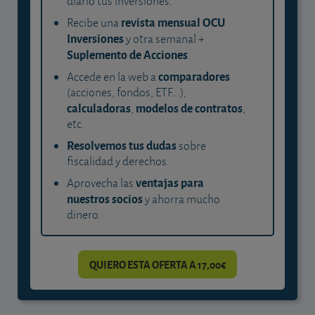
diario tus inversiones.
revista mensual OCU
Recibe una
Inversiones
y otra semanal +
Suplemento de Acciones
.
comparadores
Accede en la web a
(acciones, fondos, ETF...),
calculadoras
modelos de contratos
,
,
etc.
Resolvemos tus dudas
sobre
fiscalidad y derechos.
ventajas para
Aprovecha las
nuestros socios
y ahorra mucho
dinero.
QUIERO ESTA OFERTA A 17,00€