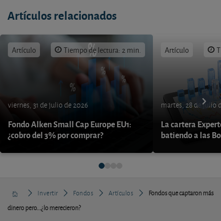
Artículos relacionados
Artículo
Tiempo de lectura: 2 min.
Artículo
T
viernes, 31 de julio de 2026
martes, 28 de julio 
Fondo Alken Small Cap Europe EU1:
La cartera Expert
¿cobro del 3% por comprar?
batiendo a las B
Invertir
Fondos
Artículos
Fondos que captaron más
dinero pero...¿lo merecieron?