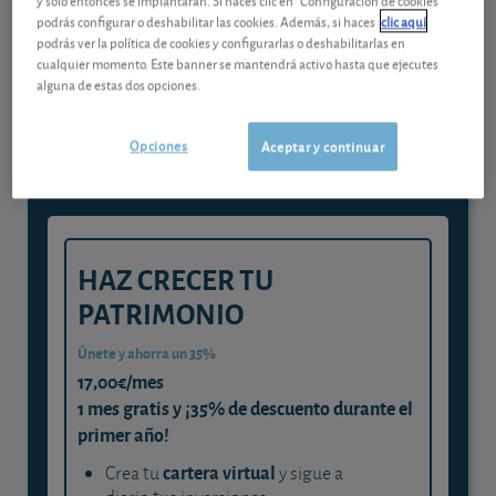
podrás configurar o deshabilitar las cookies. Además, si haces
clic aquí
podrás ver la política de cookies y configurarlas o deshabilitarlas en
Gestiona tu dinero con visión
cualquier momento. Este banner se mantendrá activo hasta que ejecutes
alguna de estas dos opciones.
experta
y consigue que cada euro trabaje
Opciones
Aceptar y continuar
para ti
HAZ CRECER TU
PATRIMONIO
Únete y ahorra un 35%
17,00€/mes
1 mes gratis y ¡35% de descuento durante el
primer año!
cartera virtual
Crea tu
y sigue a