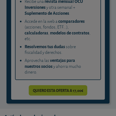
revista mensual OCU
Recibe una
Inversiones
y otra semanal +
Suplemento de Acciones
.
comparadores
Accede en la web a
(acciones, fondos, ETF...),
calculadoras
modelos de contratos
,
,
etc.
Resolvemos tus dudas
sobre
fiscalidad y derechos.
ventajas para
Aprovecha las
nuestros socios
y ahorra mucho
dinero.
QUIERO ESTA OFERTA A 17,00€