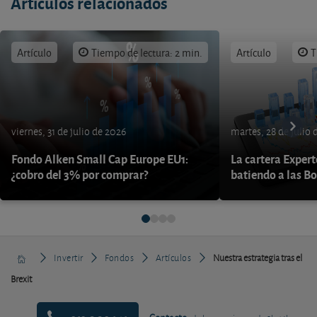
Artículos relacionados
Artículo
Tiempo de lectura: 2 min.
Artículo
T
viernes, 31 de julio de 2026
martes, 28 de julio 
Fondo Alken Small Cap Europe EU1:
La cartera Expert
¿cobro del 3% por comprar?
batiendo a las B
Invertir
Fondos
Artículos
Nuestra estrategia tras el
Brexit