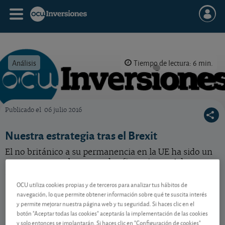
Análisis
Tiempo de lectura: 6 min.
Publicado el
06 julio 2016
OCU Inversiones
Nuestra estrategia tras el Brexit
El no británico a su permanencia en la UE ha sido un
terremoto para los mercados financieros. Adaptamos
nuestra estrategia de cara al futuro.
OCU utiliza cookies propias y de terceros para analizar tus hábitos de
navegación, lo que permite obtener información sobre qué te suscita interés
y permite mejorar nuestra página web y tu seguridad. Si haces clic en el
Contenido reservado a SOCIOS
botón "Aceptar todas las cookies" aceptarás la implementación de las cookies
y solo entonces se implantarán. Si haces clic en "Configuración de cookies"