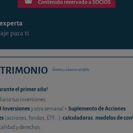
Contenido reservado a SOCIOS
 experta
aje para ti
ATRIMONIO
Únete y ahorra un 35%
urante el primer año!
diario tus inversiones.
U Inversiones
Suplemento de Acciones
y otra semanal +
.
es
calculadoras
modelos de con
(acciones, fondos, ETF...),
,
calidad y derechos.