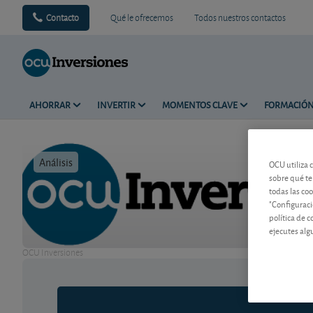
Contacto
Qué le ofrecemos
Todos nuestros contactos
AHORRAR
INVERTIR
MOMENTOS CLAVE
FORMACIÓ
Análisis
Tiempo de 
OCU utiliza 
sobre qué te
todas las co
"Configuraci
política de 
ejecutes alg
OCU Inversiones