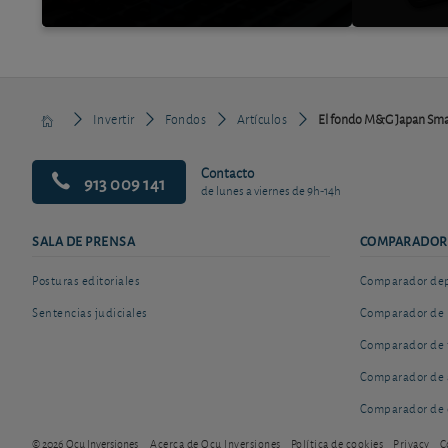
Invertir
Fondos
Artículos
El fondo M&G Japan Smal
Contacto
913 009 141
de lunes a viernes de 9h-14h
SALA DE PRENSA
COMPARADOR
Posturas editoriales
Comparador depó
Sentencias judiciales
Comparador de 
Comparador de 
Comparador de 
Comparador de 
© 2026 Ocu Inversiones
Acerca de Ocu Inversiones
Política de cookies
Privacy
C