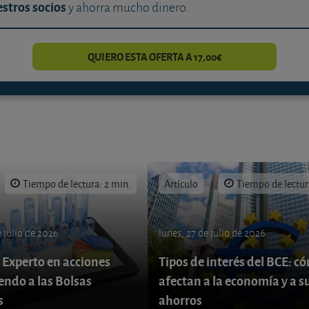
stros socios
y ahorra mucho dinero.
QUIERO ESTA OFERTA A 17,00€
Tiempo de lectura: 2 min.
Artículo
Tiempo de lectur
 julio de 2026
lunes, 27 de julio de 2026
 Experto en acciones
Tipos de interés del BCE: c
endo a las Bolsas
afectan a la economía y a s
s
ahorros