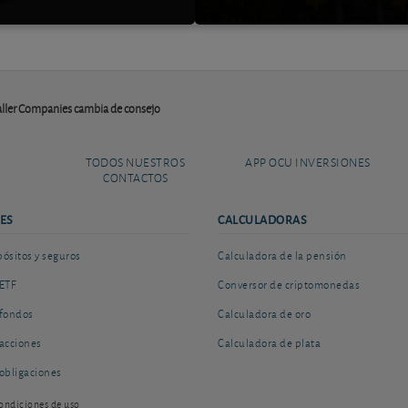
ler Companies cambia de consejo
TODOS NUESTROS
APP OCU INVERSIONES
CONTACTOS
ES
CALCULADORAS
sitos y seguros
Calculadora de la pensión
ETF
Conversor de criptomonedas
fondos
Calculadora de oro
acciones
Calculadora de plata
obligaciones
ondiciones de uso