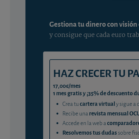
Gestiona tu dinero con visión
y consigue que cada euro trab
HAZ CRECER TU P
17,00€/mes
1 mes gratis y ¡35% de descuento d
cartera virtual
Crea tu
y sigue a 
revista mensual OC
Recibe una
comparador
Accede en la web a
Resolvemos tus dudas
sobre fis