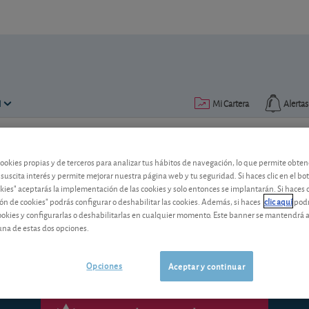
N
Mi Cartera
Alertas
Publicado el
05 mayo 2016
lectura: 2 min.
cookies propias y de terceros para analizar tus hábitos de navegación, lo que permite obte
 suscita interés y permite mejorar nuestra página web y tu seguridad. Si haces clic en el bo
El fondo M&G Japan Smaller
okies" aceptarás la implementación de las cookies y solo entonces se implantarán. Si haces c
ón de cookies" podrás configurar o deshabilitar las cookies. Además, si haces
clic aquí
podr
cookies y configurarlas o deshabilitarlas en cualquier momento. Este banner se mantendrá 
El fondo de acciones japonesas de M&G 
una de estas dos opciones.
Opciones
Aceptar y continuar