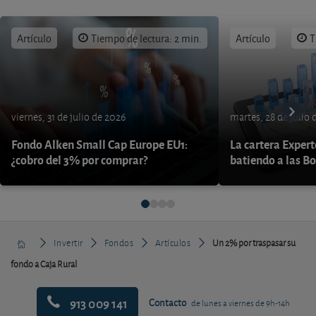
Artículo
Tiempo de lectura: 2 min.
Artículo
T
viernes, 31 de julio de 2026
martes, 28 de julio 
Fondo Alken Small Cap Europe EU1:
La cartera Expert
¿cobro del 3% por comprar?
batiendo a las B
Invertir
Fondos
Artículos
Un 2% por traspasar su
fondo a Caja Rural
913 009 141
Contacto
de lunes a viernes de 9h-14h