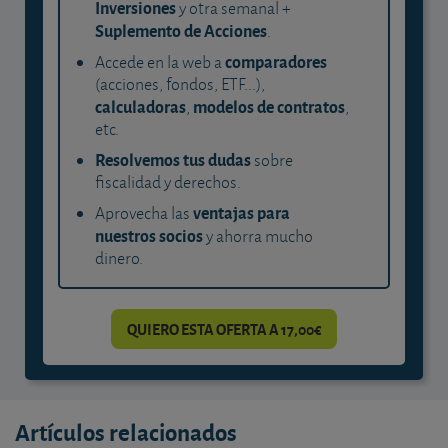
Inversiones
y otra semanal +
Suplemento de Acciones
.
comparadores
Accede en la web a
(acciones, fondos, ETF...),
calculadoras
modelos de contratos
,
,
etc.
Resolvemos tus dudas
sobre
fiscalidad y derechos.
ventajas para
Aprovecha las
nuestros socios
y ahorra mucho
dinero.
QUIERO ESTA OFERTA A 17,00€
Artículos relacionados