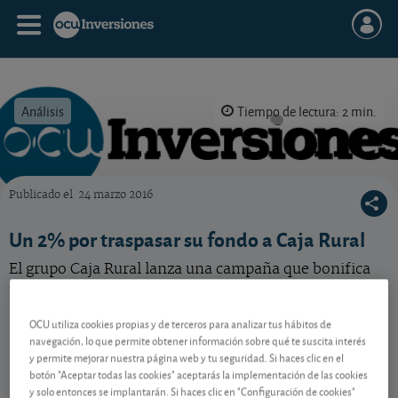
Análisis
Tiempo de lectura: 2 min.
Publicado el
24 marzo 2016
OCU Inversiones
Un 2% por traspasar su fondo a Caja Rural
El grupo Caja Rural lanza una campaña que bonifica
con un 2% los traspasos a sus fondos de inversión.
OCU utiliza cookies propias y de terceros para analizar tus hábitos de
navegación, lo que permite obtener información sobre qué te suscita interés
Contenido reservado a SOCIOS
y permite mejorar nuestra página web y tu seguridad. Si haces clic en el
botón "Aceptar todas las cookies" aceptarás la implementación de las cookies
y solo entonces se implantarán. Si haces clic en "Configuración de cookies"