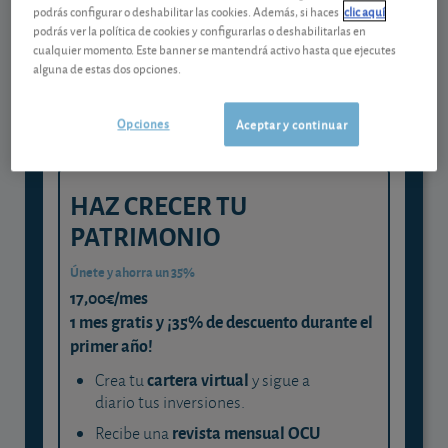
Gestiona tu dinero con visión
podrás configurar o deshabilitar las cookies. Además, si haces
clic aquí
experta
podrás ver la política de cookies y configurarlas o deshabilitarlas en
cualquier momento. Este banner se mantendrá activo hasta que ejecutes
y consigue que cada euro trabaje
alguna de estas dos opciones.
para ti
Opciones
Aceptar y continuar
HAZ CRECER TU
PATRIMONIO
Únete y ahorra un 35%
17,00€/mes
1 mes gratis y ¡35% de descuento durante el
primer año!
cartera virtual
Crea tu
y sigue a
diario tus inversiones.
revista mensual OCU
Recibe una